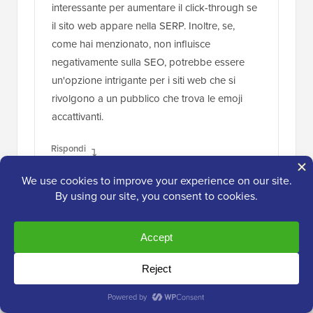
interessante per aumentare il click-through se
il sito web appare nella SERP. Inoltre, se,
come hai menzionato, non influisce
negativamente sulla SEO, potrebbe essere
un'opzione intrigante per i siti web che si
rivolgono a un pubblico che trova le emoji
accattivanti.
Rispondi
Ralph
23 nov 2023 alle 14:15
Mia moglie vuole avviare un blog di ricette e
questo sembra molto interessante con