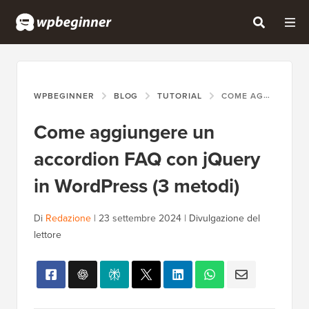
WPBEGINNER
BLOG
TUTORIAL
COME AGGIUNGERE UN ACCORDION FAQ CON JQUERY IN WORDPRESS (3 METODI)
Come aggiungere un
accordion FAQ con jQuery
in WordPress (3 metodi)
Di
Redazione
|
23 settembre 2024
|
Divulgazione del
lettore