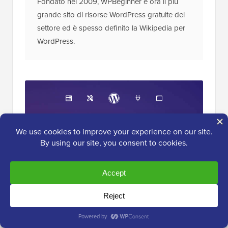
Fondato nel 2009, WPBeginner è ora il più
grande sito di risorse WordPress gratuite del
settore ed è spesso definito la Wikipedia per
WordPress.
Il
Toolkit WordPress
Definitivo
Ottieni l'accesso GRATUITO al nostro toolkit
- una raccolta di prodotti e risorse relative a
WordPress che ogni professionista dovrebbe
avere!