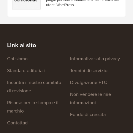
utenti WordPress.
Link al sito
Chi siamo
Informativa sulla privacy
Standard editoriali
Termini di servizio
Incontra il nostro comitato
Divulgazione FTC
di revisione
Non vendere le mie
Risorse per la stampa e il
informazioni
marchio
Fondo di crescita
Contattaci