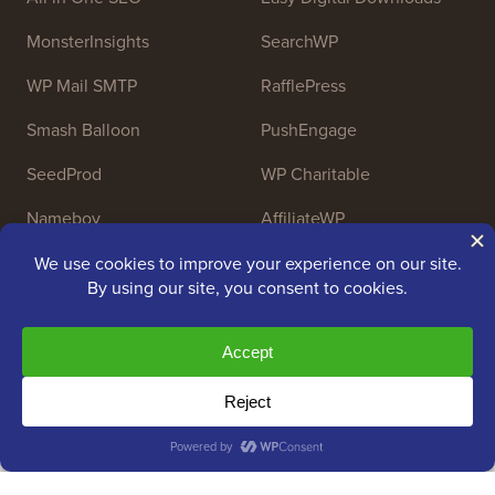
MonsterInsights
SearchWP
WP Mail SMTP
RafflePress
Smash Balloon
PushEngage
SeedProd
WP Charitable
Nameboy
AffiliateWP
Copyright © 2009 - 2026 WPBeginner LLC. Tutti i diritti
riservati. WPBeginner® è un marchio registrato.
Gestito da
Awesome Motive
|
Hosting WordPress
da
SiteGround