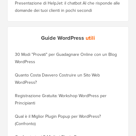
Presentazione di HelpJet: il chatbot AI che risponde alle
domande dei tuoi clienti in pochi secondi
Guide WordPress
utili
30 Modi "Provati" per Guadagnare Online con un Blog
Come Sp
WordPress
WordPre
Quanto Costa Davvero Costruire un Sito Web
Come Sp
WordPress?
Dominio
Registrazione Gratuita: Workshop WordPress per
Come Pa
Principianti
Posizio
Qual è il Miglior Plugin Popup per WordPress?
Come Pa
(Confronto)
(Passo 