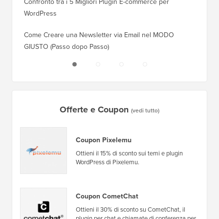
Confronto tra i 5 Migliori Plugin E-commerce per
Come Pa
WordPress
WordPr
Come Creare una Newsletter via Email nel MODO
Come Sp
GIUSTO (Passo dopo Passo)
Server 
Offerte e Coupon
(vedi tutto)
Coupon Pixelemu
Ottieni il 15% di sconto sui temi e plugin
WordPress di Pixelemu.
Coupon CometChat
Ottieni il 30% di sconto su CometChat, il
plugin per chat e chiamate di conferenza per