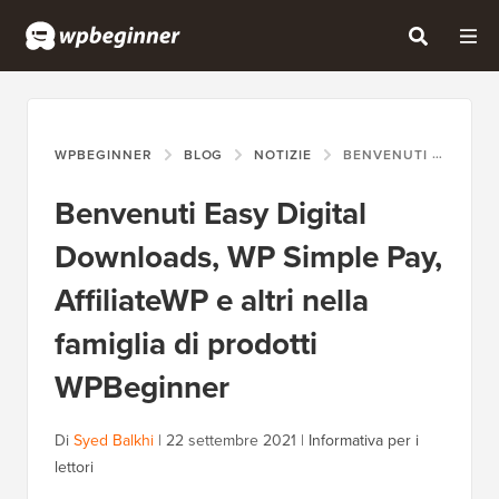
WPBEGINNER
BLOG
NOTIZIE
BENVENUTI EASY DIGITAL DOWNLOADS, WP SIMPLE PAY, AFFILIATEWP E ALTRI NELLA FAMIGLIA DI PRODOTTI WPBEGINNER
Benvenuti Easy Digital
Downloads, WP Simple Pay,
AffiliateWP e altri nella
famiglia di prodotti
WPBeginner
Di
Syed Balkhi
|
22 settembre 2021
|
Informativa per i
lettori