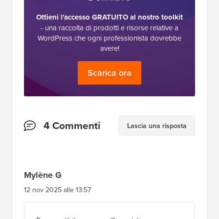
Ottieni l'accesso GRATUITO al nostro toolkit
- una raccolta di prodotti e risorse relative a
WordPress che ogni professionista dovrebbe
avere!
Scarica ora
Interazioni
4 Commenti
Lascia una risposta
del
lettore
Mylène G
12 nov 2025 alle 13:57