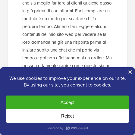
che sia meglio far fare ai clienti qualche passo
in più prima di contattarmi. Farli compilare un
modulo è un modo per scartare chi fa
perdere tempo. Almeno farli leggere alcuni
contenuti del mio sito web per vedere se la
loro domanda ha già una risposta prima di
iniziare subito una chat che mi porta via
tempo e poi non effettuano mai un ordine. Ma
posso certamente capire come questo sia un
modo molto migliore di procedere se avrò
bisogno di un plugin di chat in futuro e per
alcune attività questa è un'ottima idea.
Rispondi
Supporto WPBeginner
AMMINISTRATORE