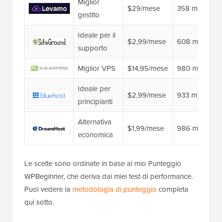
Miglior
$29/mese
358 ms 👑
gestito
Ideale per il
$2,99/mese
608 ms
supporto
Miglior VPS
$14,95/mese
980 ms
Ideale per
$2,99/mese
933 ms
principianti
Alternativa
$1,99/mese
986 ms
economica
Le scelte sono ordinate in base al mio Punteggio
WPBeginner, che deriva dai miei test di performance.
Puoi vedere la
metodologia di punteggio
completa
qui sotto.