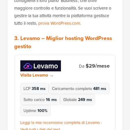
consiglierei il loro piano 'Business', che offre
maggiore controllo e funzionalità. Se vuoi scrivere o
gestire la tua attività mentre la piattaforma gestisce
tutto il resto,
prova WordPress.com
.
3.
Levamo
– Miglior hosting WordPress
gestito
$29/mese
Da
Visita Levamo →
LCP
358 ms
Caricamento completo
481 ms
Sotto carico
16 ms
Globale
249 ms
Uptime
100%
Leggi la mia recensione completa di Levamo
·
Vedi tutti i dati del test