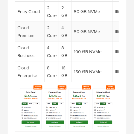
2
2
Entry Cloud
50 GB NVMe
Illimitato
Core
GB
Cloud
2
4
50 GB NVMe
Illimitato
Premium
Core
GB
Cloud
4
8
100 GB NVMe
Illimitato
Business
Core
GB
Cloud
8
16
150 GB NVMe
Illimitato
Enterprise
Core
GB