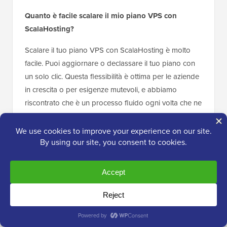
Quanto è facile scalare il mio piano VPS con
ScalaHosting?
Scalare il tuo piano VPS con ScalaHosting è molto
facile. Puoi aggiornare o declassare il tuo piano con
un solo clic. Questa flessibilità è ottima per le aziende
in crescita o per esigenze mutevoli, e abbiamo
riscontrato che è un processo fluido ogni volta che ne
abbiamo avuto bisogno.
Pronto a mettere online la tua attività? Dai un'occhiata
ora all'
hosting cloud VPS gestito di ScalaHosting
e
ottieni uno sconto utilizzando il nostro
coupon
ScalaHosting
.
ScalaHosting