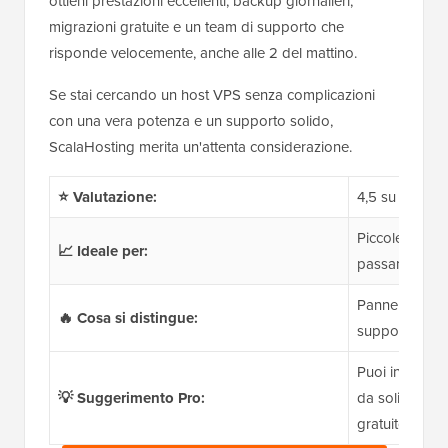
ottieni prestazioni eccellenti, backup giornalieri,
migrazioni gratuite e un team di supporto che
risponde velocemente, anche alle 2 del mattino.
Se stai cercando un host VPS senza complicazioni
con una vera potenza e un supporto solido,
ScalaHosting merita un'attenta considerazione.
⭐ Valutazione:
4,5 su 5
Piccole impre
📈 Ideale per:
passano dall'
Pannello di co
🔥 Cosa si distingue:
supporto fulmi
Puoi iniziare 
💡 Suggerimento Pro:
da soli $12,7
gratuito, bac