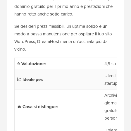
dominio gratuito per il primo anno e prestazioni che
hanno retto anche sotto carico.
Se desideri prezzi flessibili, un uptime solido e un
modo a bassa manutenzione per ospitare il tuo sito
WordPress, DreamHost merita un'occhiata più da
vicino.
⭐ Valutazione:
4,8 su 5
Utenti WordPr
📈 Ideale per:
startup alla r
Archiviazion
giornalieri, ge
🔥 Cosa si distingue:
gratuito, pann
personalizzat
Il piano 'Web 