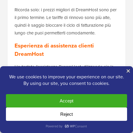
Ricorda solo: i prezzi migliori di DreamHost sono per
il primo termine. Le tariffe di rinnovo sono più alte,
quindi è saggio bloccare il ciclo di fatturazione più
lungo che puoi permetterti comodamente.
Esperienza di assistenza clienti
DreamHost
Ho testato l'assistenza DreamHost utilizzando sia la
chat dal vivo che i ticket, proprio come farei se
qualcosa si rompesse su un sito reale. Nel
complesso, il team di assistenza è stato cordiale e
disponibile, anche se ci sono alcuni compromessi da
conoscere.