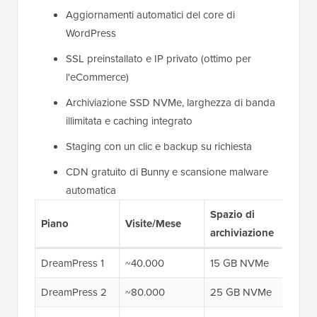
Aggiornamenti automatici del core di
WordPress
SSL preinstallato e IP privato (ottimo per
l'eCommerce)
Archiviazione SSD NVMe, larghezza di banda
illimitata e caching integrato
Staging con un clic e backup su richiesta
CDN gratuito di Bunny e scansione malware
automatica
Spazio di
Prez
Piano
Visite/Mese
archiviazione
prim
DreamPress 1
~40.000
15 GB NVMe
$14,
DreamPress 2
~80.000
25 GB NVMe
$17,