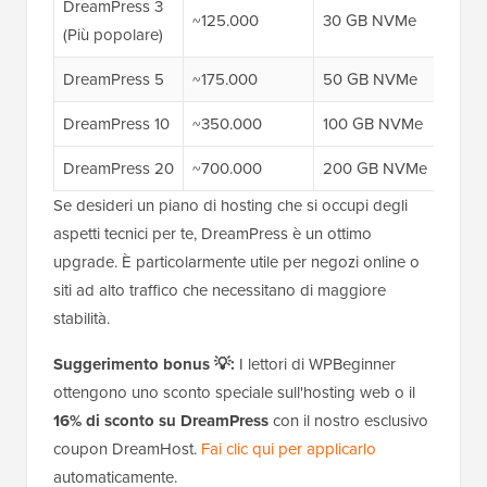
DreamPress 3
~125.000
30 GB NVMe
20,9
(Più popolare)
DreamPress 5
~175.000
50 GB NVMe
29,9
DreamPress 10
~350.000
100 GB NVMe
47,9
DreamPress 20
~700.000
200 GB NVMe
77,9
Se desideri un piano di hosting che si occupi degli
aspetti tecnici per te, DreamPress è un ottimo
upgrade. È particolarmente utile per negozi online o
siti ad alto traffico che necessitano di maggiore
stabilità.
Suggerimento bonus 💡:
I lettori di WPBeginner
ottengono uno sconto speciale sull'hosting web o il
16% di sconto su DreamPress
con il nostro esclusivo
coupon DreamHost.
Fai clic qui per applicarlo
automaticamente.