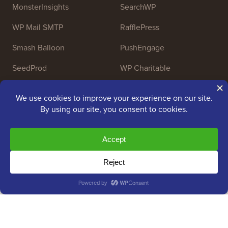
MonsterInsights
SearchWP
WP Mail SMTP
RafflePress
Smash Balloon
PushEngage
SeedProd
WP Charitable
Nameboy
AffiliateWP
Copyright © 2009 - 2026 WPBeginner LLC. Tutti i diritti
riservati. WPBeginner® è un marchio registrato.
Gestito da
Awesome Motive
|
Hosting WordPress
da
SiteGround
Il marchio WordPress® è di proprietà intellettuale della