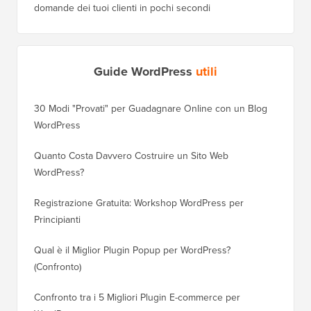
domande dei tuoi clienti in pochi secondi
Guide WordPress
utili
30 Modi "Provati" per Guadagnare Online con un Blog
Come Sp
WordPress
WordPre
Quanto Costa Davvero Costruire un Sito Web
Come Sp
WordPress?
Dominio
Registrazione Gratuita: Workshop WordPress per
Come Pa
Principianti
Posizio
Qual è il Miglior Plugin Popup per WordPress?
Come Pa
(Confronto)
(Passo 
Confronto tra i 5 Migliori Plugin E-commerce per
Come Pa