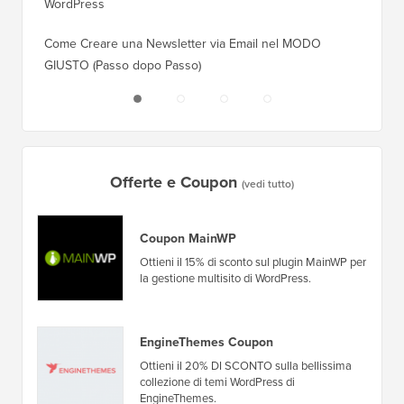
WordPress
WordPr
Come Creare una Newsletter via Email nel MODO
Come Sp
GIUSTO (Passo dopo Passo)
Server 
Offerte e Coupon
(vedi tutto)
Coupon MainWP
Ottieni il 15% di sconto sul plugin MainWP per
la gestione multisito di WordPress.
EngineThemes Coupon
Ottieni il 20% DI SCONTO sulla bellissima
collezione di temi WordPress di
EngineThemes.