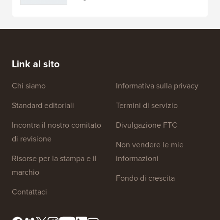
Link al sito
Chi siamo
Informativa sulla privacy
Standard editoriali
Termini di servizio
Incontra il nostro comitato
Divulgazione FTC
di revisione
Non vendere le mie
Risorse per la stampa e il
informazioni
marchio
Fondo di crescita
Contattaci