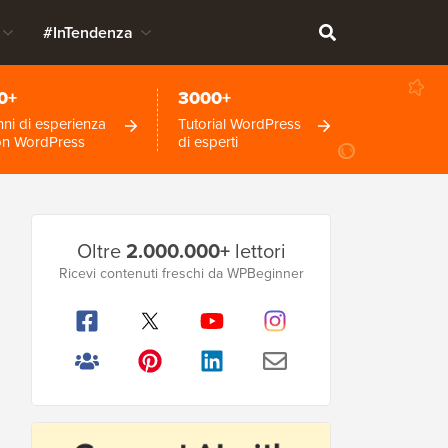
#InTendenza
0+
3000+
ni di esperienza
Tutorial WordPress
on WordPress
di esperti
Barra
Oltre
2.000.000+
lettori
laterale
Ricevi contenuti freschi da WPBeginner
principale