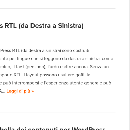
 RTL (da Destra a Sinistra)
Press RTL (da destra a sinistra) sono costruiti
nte per lingue che si leggono da destra a sinistra, come
braico, il farsi (persiano), l'urdu e altre ancora. Senza un
pporto RTL, i layout possono risultare goffi, la
e può interrompersi e l'esperienza utente generale può
. A…
Leggi di più »
tabella dei contenuti per WordPress