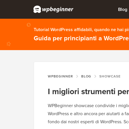
Blog
Tutorial WordPress affidabili, quando ne hai p
Guida per principianti a WordPr
WPBEGINNER
BLOG
SHOWCASE
I migliori strumenti per
WPBeginner showcase condivide i miglior
WordPress e altro ancora per aiutarti a fa
fondo dai nostri esperti di WordPress. Sc