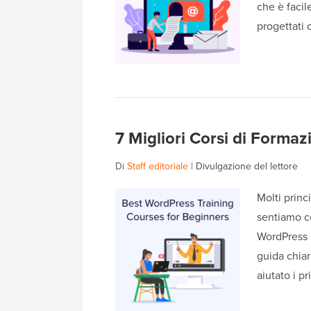
che è facil
progettati
7 Migliori Corsi di Formaz
Di
Staff editoriale
|
Divulgazione del lettore
Molti princ
sentiamo c
WordPress s
guida chiar
aiutato i p