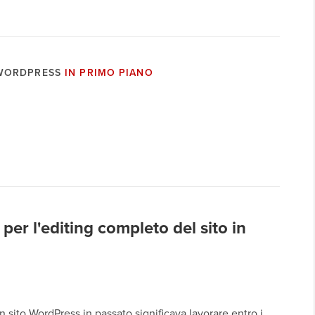
 WORDPRESS
IN PRIMO PIANO
 per l'editing completo del sito in
n sito WordPress in passato significava lavorare entro i