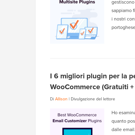
gestiscono 
sappiamo f
i nostri co
portoghese
I 6 migliori plugin per la 
WooCommerce (Gratuiti +
Di
Allison
|
Divulgazione del lettore
Ho esamina
quanto poss
dalle email