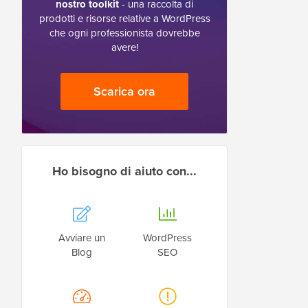
nostro toolkit
- una raccolta di
prodotti e risorse relative a WordPress
che ogni professionista dovrebbe
avere!
Scarica ora
Ho bisogno di aiuto con...
Avviare un
WordPress
Blog
SEO