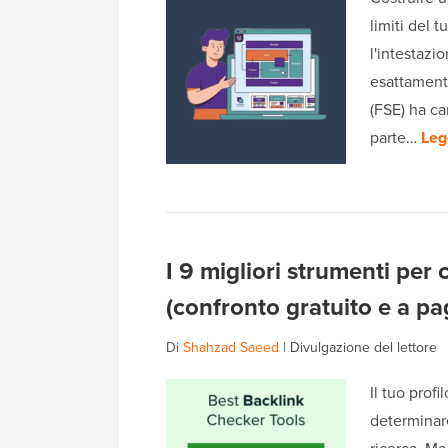
limiti del 
l'intestazi
esattamente
(FSE) ha c
parte…
Legg
I 9 migliori strumenti per 
(confronto gratuito e a p
Di
Shahzad Saeed
|
Divulgazione del lettore
Il tuo profi
determinare