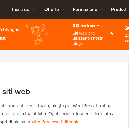
Inizia qui
Offerte
Formazione
Prodotti
30 milioni+
2
iù bisogno.
Siti web che
An
ess
utilizzano i nostri
c
plugin
 siti web
i strumenti per siti web, plugin per WordPress, temi per
r crescere la tua attività. Ogni strumento viene ricercato a
opri di più sul
nostro Processo Editoriale
.