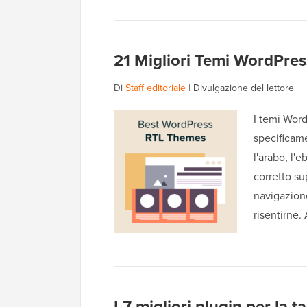
21 Migliori Temi WordPress
Di
Staff editoriale
|
Divulgazione del lettore
I temi Word
specificame
l'arabo, l'e
corretto su
navigazion
risentirne
I 7 migliori plugin per la 