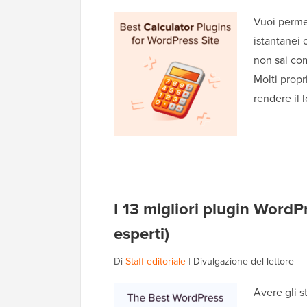
Vuoi permet
istantanei 
non sai co
Molti propr
rendere il l
I 13 migliori plugin WordPr
esperti)
Di
Staff editoriale
|
Divulgazione del lettore
Avere gli s