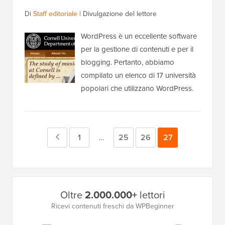
Di
Staff editoriale
|
Divulgazione del lettore
WordPress è un eccellente software
per la gestione di contenuti e per il
blogging. Pertanto, abbiamo
compilato un elenco di 17 università
popolari che utilizzano WordPress.
Pagina
Pagina
1
Pagina
25
Pagina
26
Pagina
27
Pagine
…
intermedie
precedente
omesse
Barra
Oltre
2.000.000+
lettori
laterale
Ricevi contenuti freschi da WPBeginner
principale