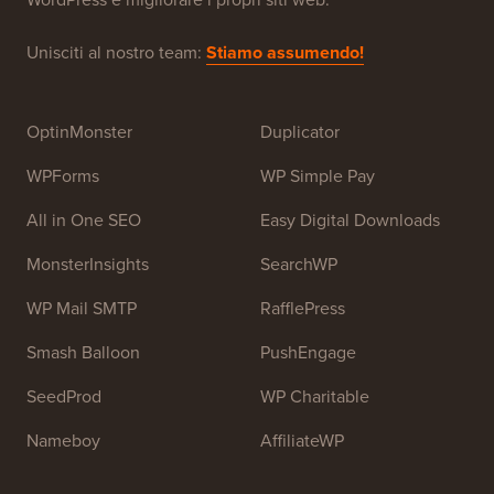
Unisciti al nostro team:
Stiamo assumendo!
OptinMonster
Duplicator
WPForms
WP Simple Pay
All in One SEO
Easy Digital Downloads
MonsterInsights
SearchWP
WP Mail SMTP
RafflePress
Smash Balloon
PushEngage
SeedProd
WP Charitable
Nameboy
AffiliateWP