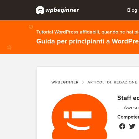
Blog
Tutorial WordPress affidabili, quando ne hai p
Guida per principianti a WordPr
WPBEGINNER
ARTICOLI DI: REDAZIONE
Staff ed
Awesom
Compete