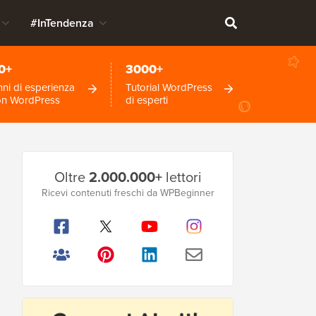
#InTendenza
0+
3000+
ni di esperienza
Tutorial WordPress
on WordPress
di esperti
Barra
Oltre
2.000.000+
lettori
laterale
Ricevi contenuti freschi da WPBeginner
principale