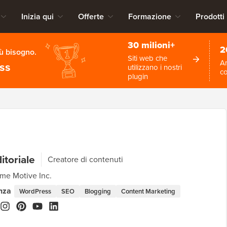
Inizia qui
Offerte
Formazione
Prodotti
30 milioni+
2
iù bisogno.
Siti web che
An
ess
utilizzano i nostri
c
plugin
itoriale
Creatore di contenuti
e Motive Inc.
nza
WordPress
SEO
Blogging
Content Marketing