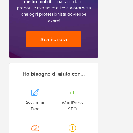
nostro toolkit
- una raccolta di
prodotti e risorse relative a WordPress
che ogni professionista dovrebbe
avere!
Scarica ora
Ho bisogno di aiuto con...
Avviare un
WordPress
Blog
SEO