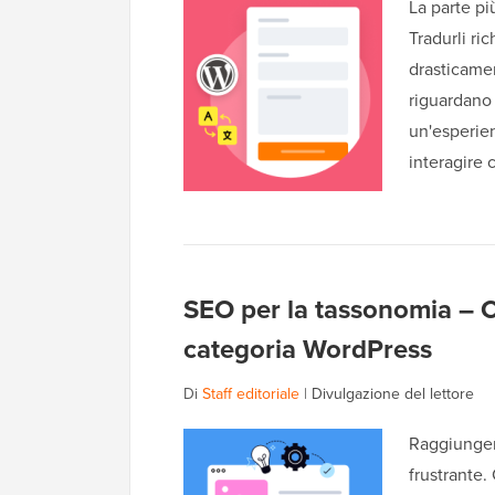
La parte pi
Tradurli r
drasticamen
riguardano 
un'esperien
interagire 
SEO per la tassonomia – C
categoria WordPress
Di
Staff editoriale
|
Divulgazione del lettore
Raggiungere
frustrante.