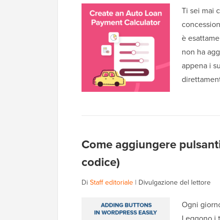
Ti sei mai 
concession
è esattame
non ha aggi
appena i su
direttamen
Come aggiungere pulsanti 
codice)
Di
Staff editoriale
|
Divulgazione del lettore
Ogni giorno
Leggono i t