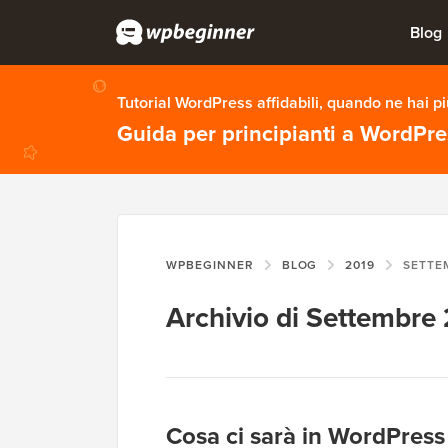
Blog
Tutorial WordPress affidabili, quando ne hai p
Guida per principianti a WordPr
WPBEGINNER
BLOG
2019
SETTE
Archivio di Settembre
Cosa ci sarà in WordPress 