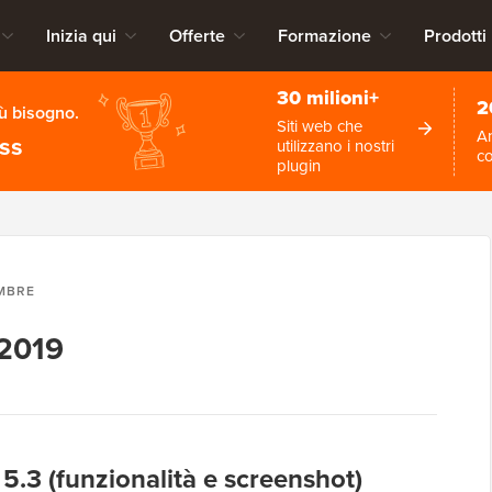
Inizia qui
Offerte
Formazione
Prodotti
30 milioni+
2
iù bisogno.
Siti web che
An
ess
utilizzano i nostri
c
plugin
MBRE
 2019
5.3 (funzionalità e screenshot)