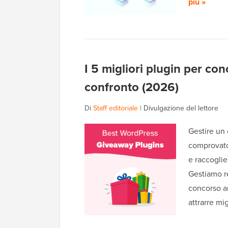
più »
I 5 migliori plugin per co
confronto (2026)
Di
Staff editoriale
|
Divulgazione del lettore
Gestire un
comprovato 
e raccoglie
Gestiamo r
concorso an
attrarre mi