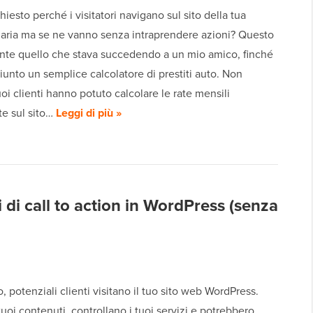
chiesto perché i visitatori navigano sul sito della tua
aria ma se ne vanno senza intraprendere azioni? Questo
nte quello che stava succedendo a un mio amico, finché
unto un semplice calcolatore di prestiti auto. Non
oi clienti hanno potuto calcolare le rate mensili
te sul sito…
Leggi di più »
di call to action in WordPress (senza
, potenziali clienti visitano il tuo sito web WordPress.
uoi contenuti, controllano i tuoi servizi e potrebbero