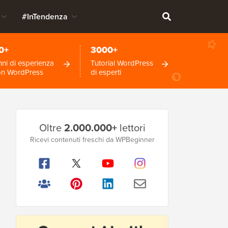
#InTendenza
0+
3000+
ni di esperienza
Tutorial WordPress
on WordPress
di esperti
Barra
Oltre
2.000.000+
lettori
laterale
Ricevi contenuti freschi da WPBeginner
principale