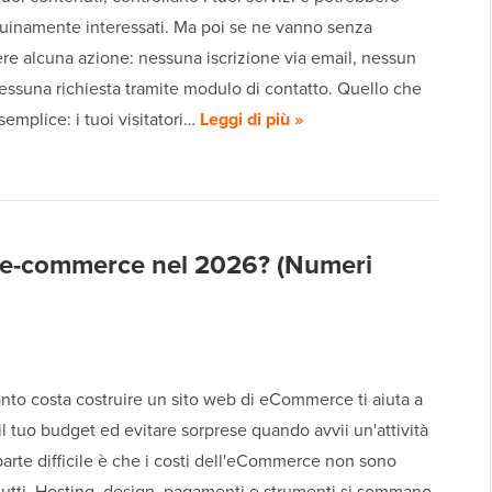
uinamente interessati. Ma poi se ne vanno senza
re alcuna azione: nessuna iscrizione via email, nessun
essuna richiesta tramite modulo di contatto. Quello che
emplice: i tuoi visitatori…
Leggi di più »
 e-commerce nel 2026? (Numeri
nto costa costruire un sito web di eCommerce ti aiuta a
 il tuo budget ed evitare sorprese quando avvii un'attività
parte difficile è che i costi dell'eCommerce non sono
tutti. Hosting, design, pagamenti e strumenti si sommano,