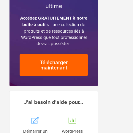
ultime
Accédez GRATUITEMENT à notre
boîte à outils
- une collection de
produits et de ressources liés à
WordPress que tout professionnel
devrait posséder !
Télécharger
maintenant
J'ai besoin d'aide pour…
Démarrer un
WordPress