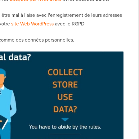
 être mal à l'aise avec l'enregistrement de leurs adresses
 votre
site Web WordPress
avec le RGPD.
IP comme des données personnelles.