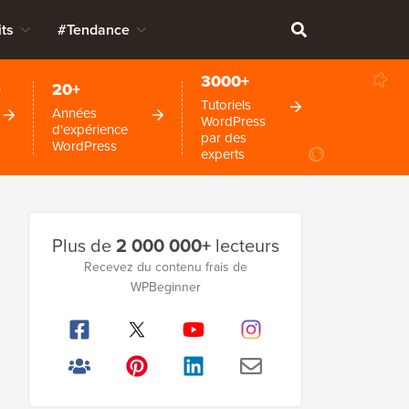
ts
#Tendance
3000+
+
20+
Tutoriels
Années
WordPress
d'expérience
par des
WordPress
experts
Barre
Plus de
2 000 000+
lecteurs
latérale
Recevez du contenu frais de
principale
WPBeginner