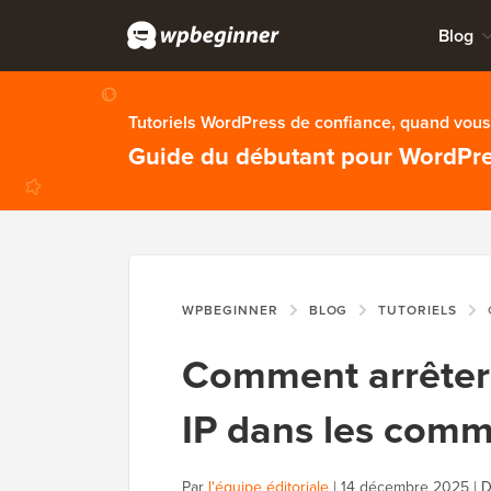
Blog
Tutoriels WordPress de confiance, quand vous 
Guide du débutant pour WordPr
WPBEGINNER
BLOG
TUTORIELS
C
Comment arrêter 
IP dans les com
Par
l'équipe éditoriale
|
14 décembre 2025
|
D