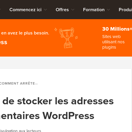
Commencez ici
Offres
Formation
Produi
30 Millions
en avez le plus besoin.
Sites web
ess
utilisant nos
plugins
OMMENT ARRÊTER DE STOCKER LES ADRESSES IP DANS LES COMMENTAIRES WORDPRESS
de stocker les adresses
mentaires WordPress
ivulgation aux lecteurs