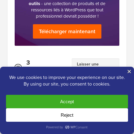
outils
- une collection de produits et de
ressources liés à WordPress que tout
professionnel devrait posséder !
Télécharger maintenant
Interactions
3
Laisser une
réponse
des
Commentaires
lecteurs
Jiří Vaněk
27 août 2024 à 8h05
J'ai récemment eu un conflit de plugin sur l'un