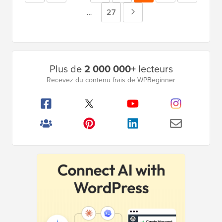
intermédiaires
précédente
Page
27
Page
Pages
…
omises
intermédiaires
suivante
omises
Barre
Plus de
2 000 000+
lecteurs
latérale
Recevez du contenu frais de WPBeginner
principale