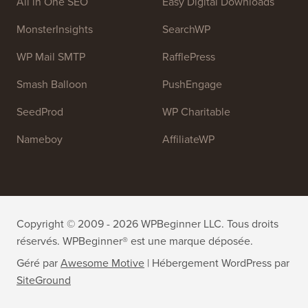
All in One SEO
Easy Digital Downloads
MonsterInsights
SearchWP
WP Mail SMTP
RafflePress
Smash Balloon
PushEngage
SeedProd
WP Charitable
Nameboy
AffiliateWP
Copyright © 2009 - 2026 WPBeginner LLC. Tous droits
réservés. WPBeginner® est une marque déposée.
Géré par
Awesome Motive
|
Hébergement WordPress
par
SiteGround