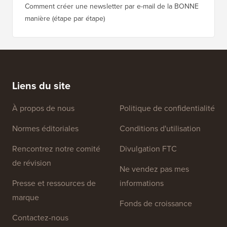
Comment créer une newsletter par e-mail de la BONNE
manière (étape par étape)
Liens du site
À propos de nous
Politique de confidentialité
Normes éditoriales
Conditions d'utilisation
Rencontrez notre comité
Divulgation FTC
de révision
Ne vendez pas mes
Presse et ressources de
informations
marque
Fonds de croissance
Contactez-nous