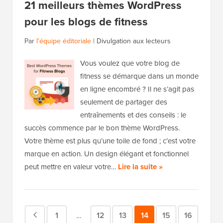
21 meilleurs thèmes WordPress
pour les blogs de fitness
Par
l'équipe éditoriale
|
Divulgation aux lecteurs
Vous voulez que votre blog de
fitness se démarque dans un monde
en ligne encombré ? Il ne s’agit pas
seulement de partager des
entraînements et des conseils : le
succès commence par le bon thème WordPress.
Votre thème est plus qu’une toile de fond ; c’est votre
marque en action. Un design élégant et fonctionnel
peut mettre en valeur votre…
Lire la suite »
Page
Page
1
Page
12
Page
13
Page
14
Page
15
Page
16
Pages
…