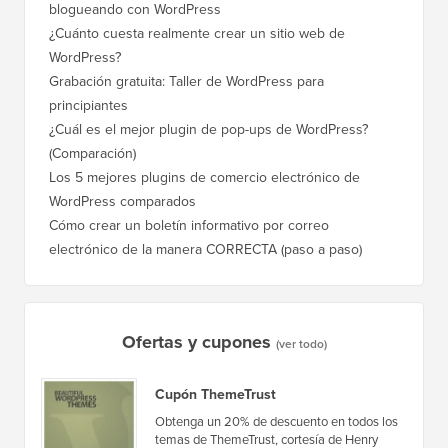
blogueando con WordPress
a WordP
¿Cuánto cuesta realmente crear un sitio web de
Cómo m
WordPress?
dominio
Grabación gratuita: Taller de WordPress para
Cómo ca
principiantes
posicio
¿Cuál es el mejor plugin de pop-ups de WordPress?
Cómo ca
(Comparación)
a paso)
Los 5 mejores plugins de comercio electrónico de
Cómo m
WordPress comparados
correct
Cómo crear un boletín informativo por correo
Cómo mo
electrónico de la manera CORRECTA (paso a paso)
tiempo 