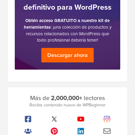
definitivo para WordPress
Obtén acceso GRATUITO a nuestro kit de
herramientas
: ¡una colección de productos y
recursos relacionados con WordPress que
todo profesional debería tener!
Descargar ahora
Barra
Más de
2,000,000+
lectores
lateral
Recibe contenido nuevo de WPBeginner
principal