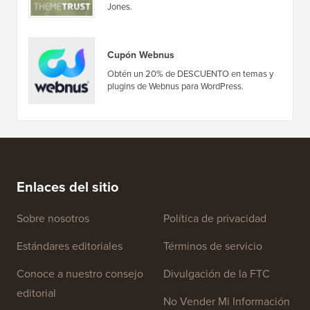
Ofertas y cupones
(ver todo)
Cupón ThemeTrust
Obtenga un 20% de descuento en todos los
temas de ThemeTrust, cortesía de Henry
Jones.
Cupón Webnus
Obtén un 20% de DESCUENTO en temas y
plugins de Webnus para WordPress.
Enlaces del sitio