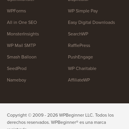
sus sitios web.
Únete a nuestro equipo:
¡Estamos contratando!
OptinMonster
Duplicator
WPForms
WP Simple Pay
All in One SEO
Easy Digital Downloads
MonsterInsights
SearchWP
WP Mail SMTP
RafflePress
Smash Balloon
PushEngage
SeedProd
WP Charitable