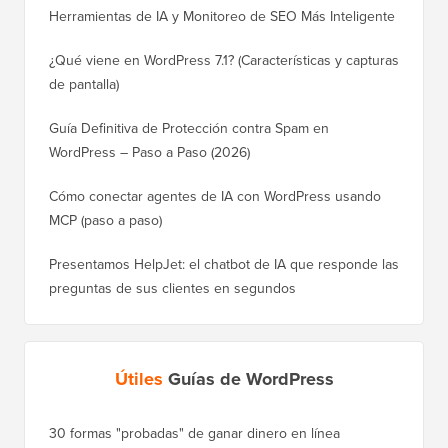
Herramientas de IA y Monitoreo de SEO Más Inteligente
¿Qué viene en WordPress 7.1? (Características y capturas
de pantalla)
Guía Definitiva de Protección contra Spam en
WordPress – Paso a Paso (2026)
Cómo conectar agentes de IA con WordPress usando
MCP (paso a paso)
Presentamos HelpJet: el chatbot de IA que responde las
preguntas de sus clientes en segundos
Útiles
Guías de WordPress
30 formas "probadas" de ganar dinero en línea
Cómo mo