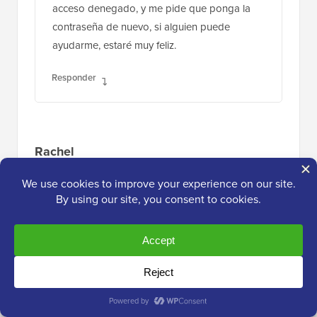
acceso denegado, y me pide que ponga la
contraseña de nuevo, si alguien puede
ayudarme, estaré muy feliz.
Responder
Rachel
14 de noviembre de 2016 a las 10:15 am
Gracias. ¡Este video me salvó! Información
clara para alguien que ni siquiera se
considera un principiante todavía. Muy
apreciado.
Responder