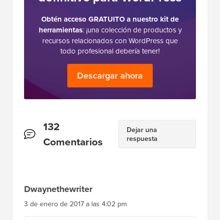
Obtén acceso GRATUITO a nuestro kit de
herramientas
: ¡una colección de productos y
recursos relacionados con WordPress que
todo profesional debería tener!
Descargar ahora
Interacciones
132
Dejar una
respuesta
del
Comentarios
lector
Dwaynethewriter
3 de enero de 2017 a las 4:02 pm