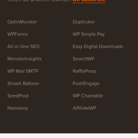
OptinMonster
Duplicator
WPForms
WP Simple Pay
All in One SEO
Easy Digital Downloads
MonsterInsights
SearchWP
WP Mail SMTP
RafflePress
Smash Balloon
PushEngage
SeedProd
WP Charitable
Nameboy
AffiliateWP