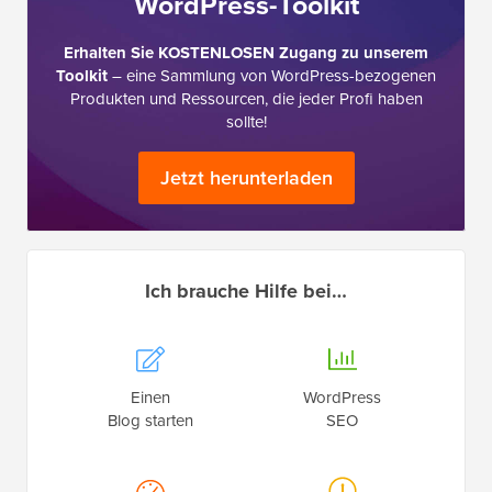
WordPress-Toolkit
Erhalten Sie KOSTENLOSEN Zugang zu unserem
Toolkit
– eine Sammlung von WordPress-bezogenen
Produkten und Ressourcen, die jeder Profi haben
sollte!
Jetzt herunterladen
Ich brauche Hilfe bei…
Einen
WordPress
Blog starten
SEO