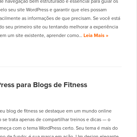
 navegação bem estruturado é essencial para guiar os
pelo seu site WordPress e garantir que eles possam
facilmente as informações de que precisam. Se você está
do seu primeiro site ou tentando melhorar a experiência
 em um site existente, aprender como…
Leia Mais »
ess para Blogs de Fitness
eu blog de fitness se destaque em um mundo online
 se trata apenas de compartilhar treinos e dicas — o
meça com o tema WordPress certo. Seu tema é mais do
no de fundo; é sua marca em ação. Um design elegante