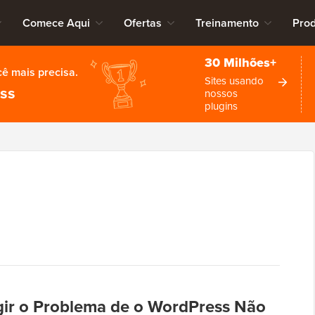
Comece Aqui
Ofertas
Treinamento
Pro
30 Milhões+
cê mais precisa.
Sites usando
ess
nossos
plugins
ir o Problema de o WordPress Não