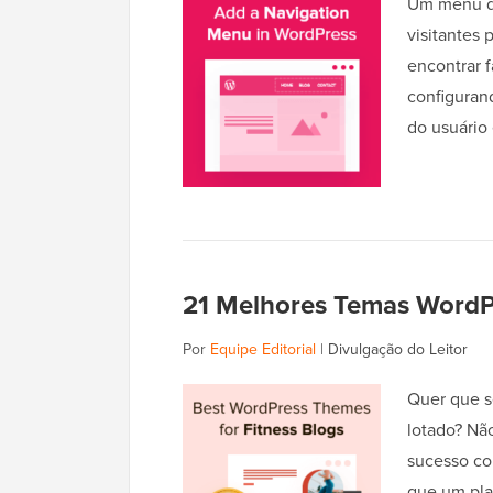
Um menu de
visitantes 
encontrar 
configuran
do usuário
21 Melhores Temas WordPr
Por
Equipe Editorial
|
Divulgação do Leitor
Quer que s
lotado? Não
sucesso co
que um pla