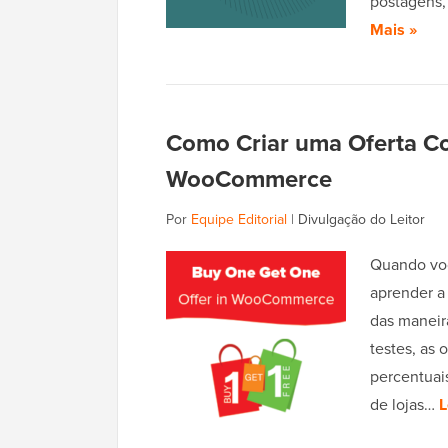
postagens,
Mais »
Como Criar uma Oferta C
WooCommerce
Por
Equipe Editorial
|
Divulgação do Leitor
Quando vo
aprender a
das maneir
testes, as
percentuais
de lojas…
L