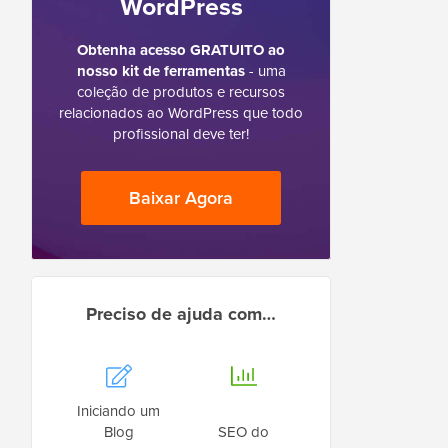
WordPress
Obtenha acesso GRATUITO ao
nosso kit de ferramentas
- uma
coleção de produtos e recursos
relacionados ao WordPress que todo
profissional deve ter!
Baixar Agora
Preciso de ajuda com…
Iniciando um
Blog
SEO do