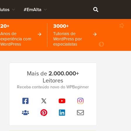
dutos
#EmAlta
20+
3000+
Anos de
Tutoriais de
experiência com
WordPress por
WordPress
especialistas
Barra
Mais de
2.000.000+
Lateral
Leitores
Principal
Receba conteúdo novo do WPBeginner