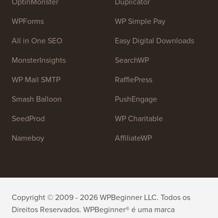
OptinMonster
Duplicator
WPForms
WP Simple Pay
All in One SEO
Easy Digital Downloads
MonsterInsights
SearchWP
WP Mail SMTP
RafflePress
Smash Balloon
PushEngage
SeedProd
WP Charitable
Nameboy
AffiliateWP
Copyright © 2009 - 2026 WPBeginner LLC. Todos os
Direitos Reservados. WPBeginner® é uma marca