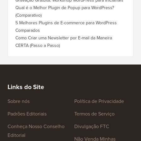
Qual é o Melhor Plugin de Popup para WordPress?
(Comparativo)
5 Melhores Plugins de E-commerce para WordPress
Comparados
Como Criar uma Newsletter por E-mail da Maneira
CERTA (Passo a Passo)
Links do Site
Sobre nós
Política de Privacidade
Padrões Editoriais
Termos de Serviço
Conheça Nosso Conselho
Divulgação FTC
Editorial
Não Venda Minhas