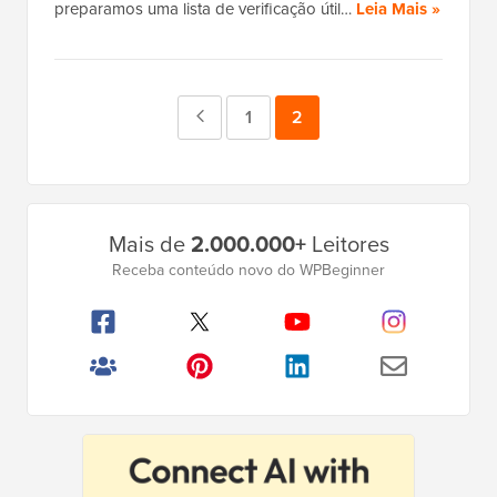
preparamos uma lista de verificação útil…
Leia Mais »
Página
Página
1
Página
2
anterior
Barra
Mais de
2.000.000+
Leitores
Lateral
Receba conteúdo novo do WPBeginner
Principal