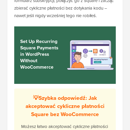
formularz subskrypcji, połączyć go z Square i zacząć
zbierać cykliczne płatności bez dotykania kodu –
nawet jeśli nigdy wcześniej tego nie robiłeś.
💡Szybka odpowiedź: Jak
akceptować cykliczne płatności
Square bez WooCommerce
Możesz łatwo akceptować cykliczne płatności