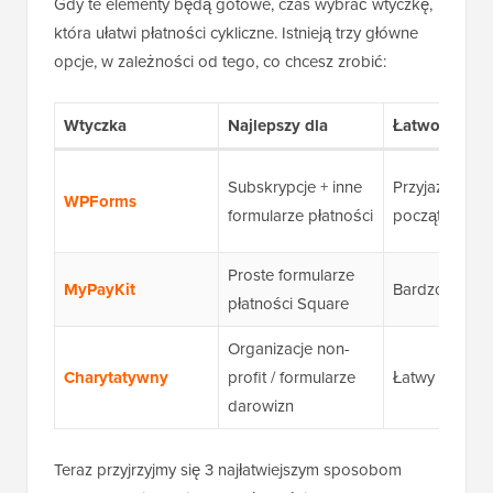
Gdy te elementy będą gotowe, czas wybrać wtyczkę,
która ułatwi płatności cykliczne. Istnieją trzy główne
opcje, w zależności od tego, co chcesz zrobić:
Wtyczka
Najlepszy dla
Łatwość uży
Subskrypcje + inne
Przyjazny dla
WPForms
formularze płatności
początkujący
Proste formularze
MyPayKit
Bardzo łatwy
płatności Square
Organizacje non-
Charytatywny
profit / formularze
Łatwy
darowizn
Teraz przyjrzyjmy się 3 najłatwiejszym sposobom