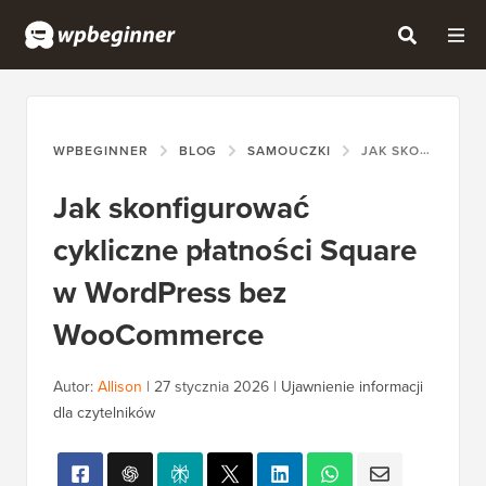
WPBEGINNER
BLOG
SAMOUCZKI
JAK SKONFIGUROWAĆ CYKLICZNE PŁATNOŚCI SQUARE W WORDPRESS BEZ WOOCOMMERCE
Jak skonfigurować
cykliczne płatności Square
w WordPress bez
WooCommerce
Autor:
Allison
|
27 stycznia 2026
|
Ujawnienie informacji
dla czytelników