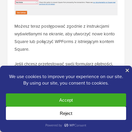
Możesz teraz postępować zgodnie z instrukcjami
wyświetlanymi na ekranie, aby utworzyć nowe konto
Square lub połączyć WPForms z istniejącym kontem
Square.
Jeśli chcesz przetestować swój formularz płatności,
zaznacz opcję „Tryb testowy”. Pozwala to na
dokonywanie płatności testowych, aby upewnić się,
że formularz działa poprawnie.
Ważne:
Aby korzystać z Trybu Testowego,
musisz wygenerować oddzielny zestaw kluczy
API Sandbox z panelu deweloperskiego
Square. Twoje klucze produkcyjne nie będą