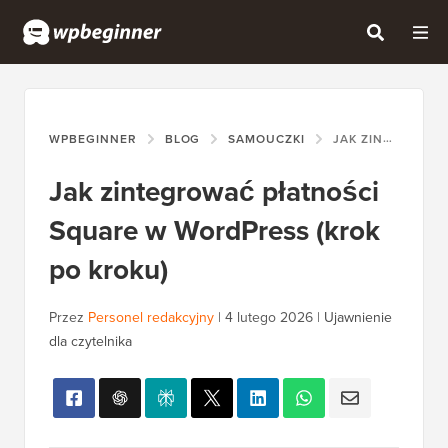
WPBEGINNER
BLOG
SAMOUCZKI
JAK ZINTEGROWAĆ PŁATNOŚCI SQUARE W WORDPRESS (KROK PO KROKU)
Jak zintegrować płatności
Square w WordPress (krok
po kroku)
Przez
Personel redakcyjny
|
4 lutego 2026
|
Ujawnienie
dla czytelnika