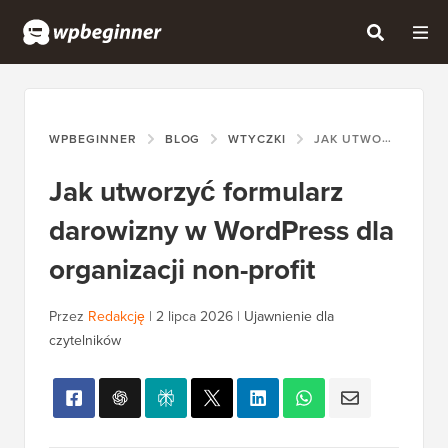
WPBEGINNER
BLOG
WTYCZKI
JAK UTWORZYĆ FORMULARZ DAROWIZNY W WORDPRESS DLA ORGANIZACJI NON-PROFIT
Jak utworzyć formularz
darowizny w WordPress dla
organizacji non-profit
Przez
Redakcję
|
2 lipca 2026
|
Ujawnienie dla
czytelników