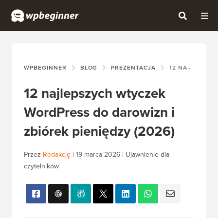
WPBEGINNER
BLOG
PREZENTACJA
12 NAJLEPSZYCH WTYCZEK WORDPRESS DO DAROWIZN I ZBIÓREK PIENIĘDZY (2026)
12 najlepszych wtyczek
WordPress do darowizn i
zbiórek pieniędzy (2026)
Przez
Redakcję
|
19 marca 2026
|
Ujawnienie dla
czytelników