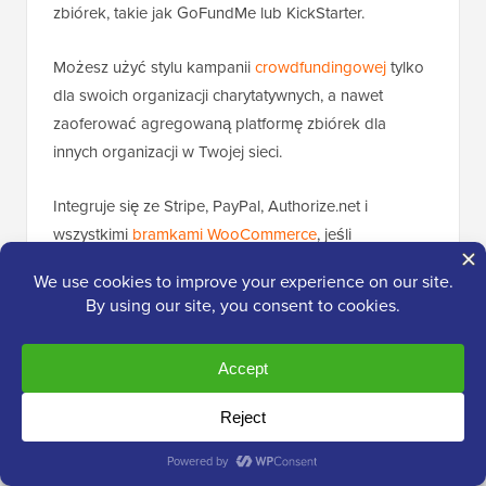
zbiórek, takie jak GoFundMe lub KickStarter.
Możesz użyć stylu kampanii
crowdfundingowej
tylko
dla swoich organizacji charytatywnych, a nawet
zaoferować agregowaną platformę zbiórek dla
innych organizacji w Twojej sieci.
Integruje się ze Stripe, PayPal, Authorize.net i
wszystkimi
bramkami WooCommerce
, jeśli
zdecydujesz się przetwarzać płatności za pomocą
WooCommerce. Natywny system portfela Growfund
pozwala śledzić obietnice dla każdej kampanii i
odpowiednio dystrybuować środki do
poszczególnych interesariuszy.
Jeśli chcesz stworzyć agregowany portal
crowdfundingowy podobny do
GoFundMe
, masz
również możliwość pobierania prowizji za pomoc