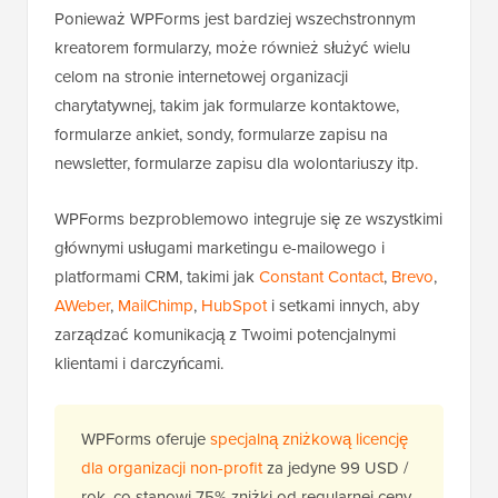
Ponieważ WPForms jest bardziej wszechstronnym
kreatorem formularzy, może również służyć wielu
celom na stronie internetowej organizacji
charytatywnej, takim jak formularze kontaktowe,
formularze ankiet, sondy, formularze zapisu na
newsletter, formularze zapisu dla wolontariuszy itp.
WPForms bezproblemowo integruje się ze wszystkimi
głównymi usługami marketingu e-mailowego i
platformami CRM, takimi jak
Constant Contact
,
Brevo
,
AWeber
,
MailChimp
,
HubSpot
i setkami innych, aby
zarządzać komunikacją z Twoimi potencjalnymi
klientami i darczyńcami.
WPForms oferuje
specjalną zniżkową licencję
dla organizacji non-profit
za jedyne 99 USD /
rok, co stanowi 75% zniżki od regularnej ceny.