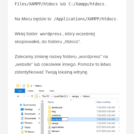
lub
.
Files/XAMPP/htdocs
C:/Xampp/htdocs
Na Macu będzie to
.
/Applications/XAMPP/htdocs
Wklej folder
, który wcześniej
wordpress
skopiowałeś, do folderu „htdocs”.
Zalecamy zmianę nazwy folderu „wordpress” na
„website” lub cokolwiek innego. Pomoże to łatwo
zidentyfikować Twoją lokalną witrynę.