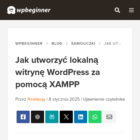
WPBEGINNER
BLOG
SAMOUCZKI
JAK UTWORZYĆ LOKALNĄ WITRYNĘ WORDPRESS ZA POMOCĄ XAMPP
Jak utworzyć lokalną
witrynę WordPress za
pomocą XAMPP
Przez
Redakcję
|
8 stycznia 2025
|
Ujawnienie czytelnika