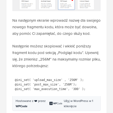
Na następnym ekranie wprowadź nazwę dla swojego
nowego fragmentu kodu, która może być dowolna,
aby pomóc Ci zapamiętać, do czego służy kod.
Następnie możesz skopiować i wkleić poniższy
fragment kodu pod sekcją „Podgląd kodu”. Upewnij
się, że zmienisz „256M” na maksymalny rozmiar pliku,
którego potrzebujesz:
@ini_set( 'upload_max_size' , '256M' );

@ini_set( 'post_max_size', '256M');

Hostowane z ❤️ przez
Użyj w WordPress w 1
WPCode
kliknięcie