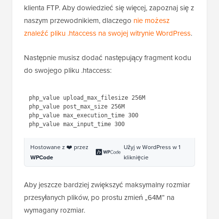
klienta FTP. Aby dowiedzieć się więcej, zapoznaj się z
naszym przewodnikiem, dlaczego
nie możesz
znaleźć pliku .htaccess na swojej witrynie WordPress
.
Następnie musisz dodać następujący fragment kodu
do swojego pliku .htaccess:
php_value upload_max_filesize 256M

php_value post_max_size 256M

php_value max_execution_time 300

Hostowane z ❤️ przez
Użyj w WordPress w 1
WPCode
kliknięcie
Aby jeszcze bardziej zwiększyć maksymalny rozmiar
przesyłanych plików, po prostu zmień „64M” na
wymagany rozmiar.