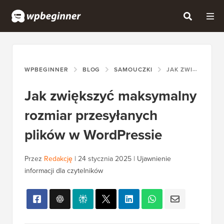
WPBEGINNER
BLOG
SAMOUCZKI
JAK ZWIĘKSZYĆ MAKSYMALNY ROZMIAR PRZESYŁANYCH PLIKÓW W WORDPRESSIE
Jak zwiększyć maksymalny
rozmiar przesyłanych
plików w WordPressie
Przez
Redakcję
|
24 stycznia 2025
|
Ujawnienie
informacji dla czytelników