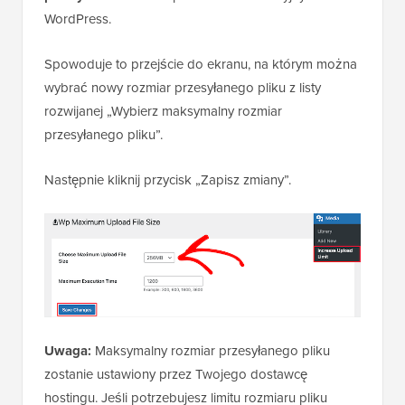
Pierwszą rzeczą, którą musisz zrobić, to zainstalować
i aktywować wtyczkę. Więcej szczegółów znajdziesz
w naszym przewodniku o
tym, jak zainstalować
wtyczkę WordPress
.
Po aktywacji przejdź do
Media » Zwiększ limit
przesyłania
w swoim panelu administracyjnym
WordPress.
Spowoduje to przejście do ekranu, na którym można
wybrać nowy rozmiar przesyłanego pliku z listy
rozwijanej „Wybierz maksymalny rozmiar
przesyłanego pliku”.
Następnie kliknij przycisk „Zapisz zmiany”.