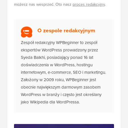
sukces) w 2026 roku
Ujawnienie:
Nasze treści są wspierane przez
czytelników. Oznacza to, że jeśli klikniesz niektóre z
naszych linków, możemy otrzymać prowizję. Zobacz
jak
finansowany jest WPBeginner
, dlaczego to ważne i jak
możesz nas wesprzeć. Oto nasz
proces redakcyjny
.
O zespole redakcyjnym
Zespół redakcyjny WPBeginner to zespół
ekspertów WordPress prowadzony przez
Syeda Balkhi, posiadający ponad 16 lat
doświadczenia w WordPress, hostingu