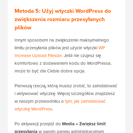
Hostowane z ❤️ przez
Użyj w WordPress w 1
kliknięcie
WPCode
Aby jeszcze bardziej zwiększyć maksymalny rozmiar
przesyłanych plików, po prostu zmień „64M” na
wymagany rozmiar.
Metoda 5: Użyj wtyczki WordPress do
zwiększenia rozmiaru przesyłanych
plików
Innym sposobem na zwiększenie maksymalnego
limitu przesyłania plików jest użycie wtyczki
WP
Increase Upload Filesize
. Jeśli nie czujesz się
komfortowo z dodawaniem kodu do WordPressa,
może to być dla Ciebie dobra opcja.