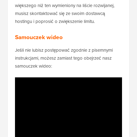
Uwaga:
Maksymalny rozmiar przesyłanego pliku
zostanie ustawiony przez Twojego dostawcę
hostingu. Jeśli potrzebujesz limitu rozmiaru pliku
większego niż ten wymieniony na liście rozwijanej,
musisz skontaktować się ze swoim dostawcą
hostingu i poprosić o zwiększenie limitu.
Samouczek wideo
Jeśli nie lubisz postępować zgodnie z pisemnymi
instrukcjami, możesz zamiast tego obejrzeć nasz
samouczek wideo: