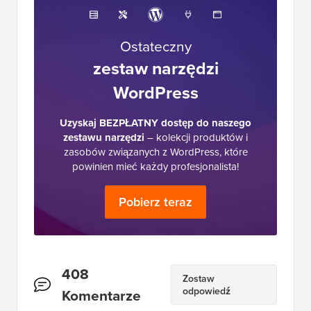
internetowym, e-commerce, SEO i marketingu.
Założony w 2009 roku, WPBeginner jest
obecnie największym darmowym zasobem
WordPress w branży i często jest określany
jako Wikipedia dla WordPressa.
Ostateczny
zestaw narzędzi
WordPress
Uzyskaj BEZPŁATNY dostęp do naszego
zestawu narzędzi
– kolekcji produktów i
zasobów związanych z WordPress, które
powinien mieć każdy profesjonalista!