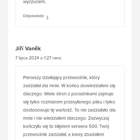
wartości domyślnej, zwłaszcza w pliku php.ini,
aby zabezpieczyć się przed luką
bezpieczeństwa, którą może to stworzyć.
Dotyczy to tym bardziej, jeśli masz
użytkowników, którym wolno przesyłać pliki
na Twoją stronę WordPress. Jest to jeden z
obszarów, który należy traktować z
wyczuciem.
Odpowiedz
Jiří Vaněk
7 lipca 2024 o 1:27 rano
Pierwszy działający przewodnik, który