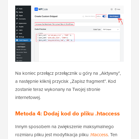
3
@
ini_set
( 
'max_execution_time'
, 
'300'
);
Hostowane z ❤️ przez
Użyj w WordPress w 1
kliknięcie
WPCode
Na koniec przełącz przełącznik u góry na „Aktywny”,
a następnie kliknij przycisk „Zapisz fragment”. Kod
zostanie teraz wykonany na Twojej stronie