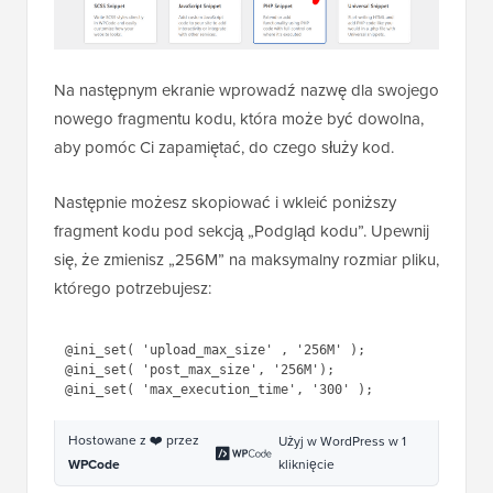
Na następnym ekranie wprowadź nazwę dla swojego
nowego fragmentu kodu, która może być dowolna,
aby pomóc Ci zapamiętać, do czego służy kod.
Następnie możesz skopiować i wkleić poniższy
fragment kodu pod sekcją „Podgląd kodu”. Upewnij
się, że zmienisz „256M” na maksymalny rozmiar pliku,
którego potrzebujesz:
1
@
ini_set
( 
'upload_max_size'
, 
'256M'
);
2
@
ini_set
( 
'post_max_size'
, 
'256M'
);