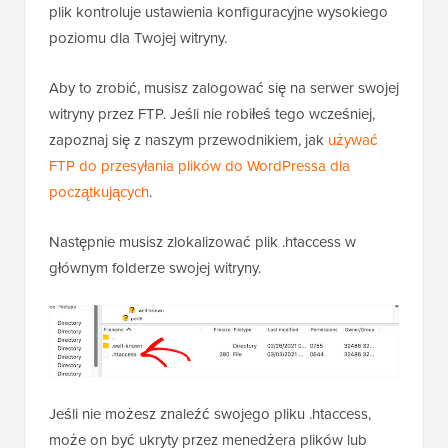
internetowej.
Metoda 4: Dodaj kod do pliku .htaccess
Innym sposobem na zwiększenie maksymalnego
rozmiaru pliku jest modyfikacja pliku
.htaccess
. Ten
plik kontroluje ustawienia konfiguracyjne wysokiego
poziomu dla Twojej witryny.
Aby to zrobić, musisz zalogować się na serwer swojej
witryny przez FTP. Jeśli nie robiłeś tego wcześniej,
zapoznaj się z naszym przewodnikiem, jak
używać
FTP do przesyłania plików do WordPressa dla
początkujących
.
Następnie musisz zlokalizować plik .htaccess w
głównym folderze swojej witryny.