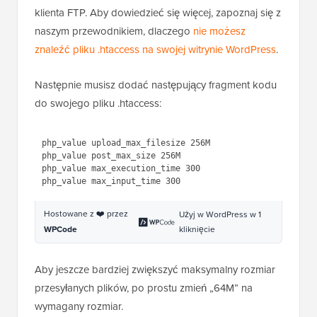
Jeśli nie możesz znaleźć swojego pliku .htaccess,
może on być ukryty przez menedżera plików lub
klienta FTP. Aby dowiedzieć się więcej, zapoznaj się z
naszym przewodnikiem, dlaczego
nie możesz
znaleźć pliku .htaccess na swojej witrynie WordPress
.
Następnie musisz dodać następujący fragment kodu
do swojego pliku .htaccess:
1
php_value upload_max_filesize 
256M
2
php_value post_max_size 256M
3
php_value max_execution_time 300
4
php_value max_input_time 300