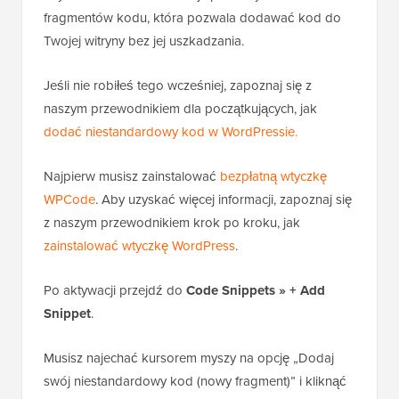
Zamiast edytować plik bezpośrednio, zalecamy
użycie
WPCode
. Jest to najlepsza wtyczka do
fragmentów kodu, która pozwala dodawać kod do
Twojej witryny bez jej uszkadzania.
Jeśli nie robiłeś tego wcześniej, zapoznaj się z
naszym przewodnikiem dla początkujących, jak
dodać niestandardowy kod w WordPressie.
Najpierw musisz zainstalować
bezpłatną wtyczkę
WPCode
. Aby uzyskać więcej informacji, zapoznaj się
z naszym przewodnikiem krok po kroku, jak
zainstalować wtyczkę WordPress
.
Po aktywacji przejdź do
Code Snippets » + Add
Snippet
.
Musisz najechać kursorem myszy na opcję „Dodaj