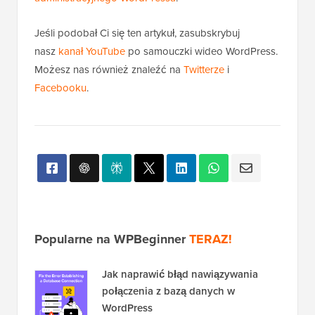
Mamy nadzieję, że ten artykuł pomógł Ci zwiększyć
maksymalny rozmiar przesyłanych plików w
WordPressie. Możesz również zapoznać się z naszym
przewodnikiem na temat
dodawania dodatkowych
typów plików do przesyłania w WordPressie
oraz
naszymi ekskluzywnymi wyborami
wtyczek i
wskazówek dotyczących ulepszania obszaru
administracyjnego WordPressa
.
Jeśli podobał Ci się ten artykuł, zasubskrybuj
nasz
kanał YouTube
po samouczki wideo WordPress.
Możesz nas również znaleźć na
Twitterze
i
Facebooku
.