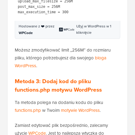
1
upload_max_filesize = 256M
2
post_max_size = 256M
3
max_execution_time = 300
Hostowane z ❤️ przez
Użyj w WordPress w 1
kliknięcie
WPCode
Możesz zmodyfikować limit „256M” do rozmiaru
pliku, którego potrzebujesz dla swojego
bloga
WordPress
.
Metoda 3: Dodaj kod do pliku
functions.php motywu WordPress
Ta metoda polega na dodaniu kodu do pliku
functions.php
w Twoim
motywie WordPress
.