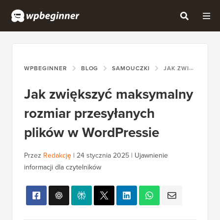
WPBEGINNER
BLOG
SAMOUCZKI
JAK ZWIĘKSZYĆ MAKSYMALNY ROZMIAR PRZESYŁANYCH PLIKÓW W WORDPRESSIE
Jak zwiększyć maksymalny
rozmiar przesyłanych
plików w WordPressie
Przez
Redakcję
|
24 stycznia 2025
|
Ujawnienie
informacji dla czytelników