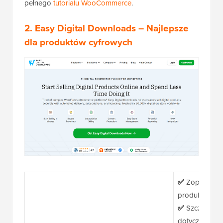
pełnego
tutorialu WooCommerce
.
2.
Easy Digital Downloads
– Najlepsze
dla produktów cyfrowych
✅
Zoptymaliz
produktów cy
✅
Szczegółow
dotyczące zar