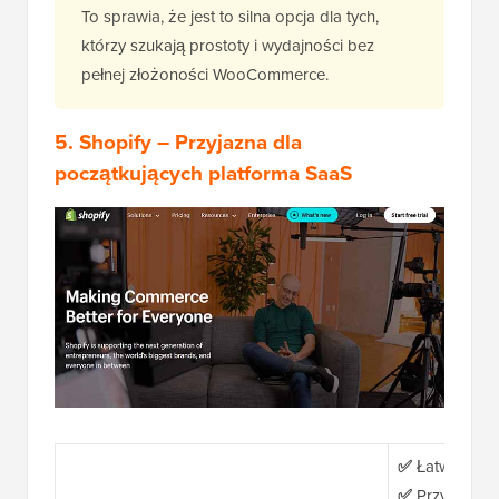
To sprawia, że jest to silna opcja dla tych,
którzy szukają prostoty i wydajności bez
pełnej złożoności WooCommerce.
5.
Shopify
– Przyjazna dla
początkujących platforma SaaS
✅
Łatwa inte
✅
Przyjazne d