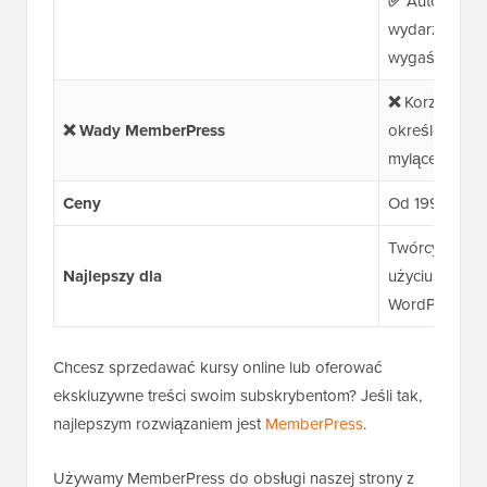
✅
Automatycz
wydarzeniach,
wygaśnięcie s
❌
Korzystanie 
❌ Wady MemberPress
określonych 
mylące
Ceny
Od 199,50 US
Twórcy treści
Najlepszy dla
użyciu rozwią
WordPress
Chcesz sprzedawać kursy online lub oferować
ekskluzywne treści swoim subskrybentom? Jeśli tak,
najlepszym rozwiązaniem jest
MemberPress
.
Używamy MemberPress do obsługi naszej strony z