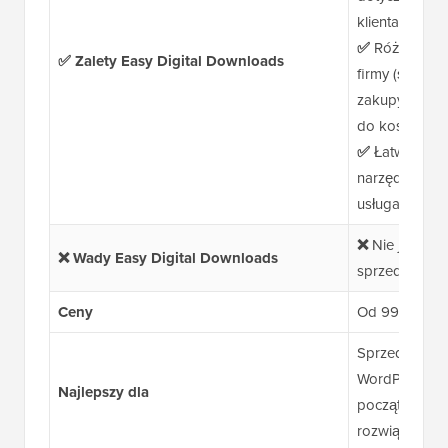
klientami
✅
Różnorodne
✅ Zalety Easy Digital Downloads
firmy (śledze
zakupy, wysk
do koszyka)
✅
Łatwa integ
narzędziami d
usługami host
❌
Nie jest idea
❌ Wady Easy Digital Downloads
sprzedawać p
Ceny
Od 99,50 USD
Sprzedaż pro
WordPressie d
Najlepszy dla
początkującyc
rozwiązaniu