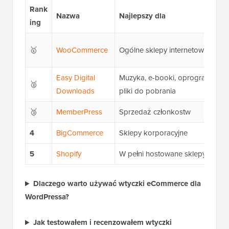
Rank
Nazwa
Najlepszy dla
ing
🥇
WooCommerce
Ogólne sklepy internetowe
Easy Digital
Muzyka, e-booki, oprogramowani
🥈
Downloads
pliki do pobrania
🥉
MemberPress
Sprzedaż członkostw
4
BigCommerce
Sklepy korporacyjne
5
Shopify
W pełni hostowane sklepy intern
Dlaczego warto używać wtyczki eCommerce dla
WordPressa?
Jak testowałem i recenzowałem wtyczki