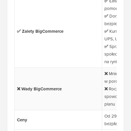
✅
Łatwa integ
pomocą wtycz
✅
Domyślnie z
bezpiecznych 
✅ Zalety BigCommerce
✅
Kursy wysył
UPS, USPS, F
✅
Sprzedaż w
społecznościo
na rynkach (
❌
Mniejsze sk
w porównani
❌ Wady BigCommerce
❌
Roczne pro
spowodować a
planu
Od 29 USD/mi
Ceny
bezpłatny ok