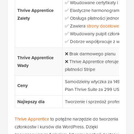
✅ Wbudowane certyfikaty i śledze
Thrive Apprentice
✅ Elastyczne harmonogramy udostęp
Zalety
✅ Obsługa płatności jednorazowych
✅ Zawiera
strony docelowe
, kupon
✅ Wbudowany pulpit członkowski d
✅ Dobrze współpracuje z wielojęzy
❌
Brak darmowego planu
Thrive Apprentice
❌
Thrive Apprentice oferuje tylko
Wady
płatności Stripe
Samodzielny wtyczka za 149 USD/r
Ceny
Plan Thrive Suite za 299 USD/rok
Najlepszy dla
Tworzenie i sprzedaż profesjonaln
Thrive Apprentice
to potężne narzędzie do tworzenia
członkostw i kursów dla WordPress. Dzięki