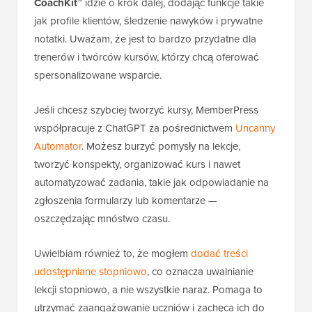
CoachKit™
idzie o krok dalej, dodając funkcje takie
jak profile klientów, śledzenie nawyków i prywatne
notatki. Uważam, że jest to bardzo przydatne dla
trenerów i twórców kursów, którzy chcą oferować
spersonalizowane wsparcie.
Jeśli chcesz szybciej tworzyć kursy, MemberPress
współpracuje z ChatGPT za pośrednictwem
Uncanny
Automator
. Możesz burzyć pomysły na lekcje,
tworzyć konspekty, organizować kurs i nawet
automatyzować zadania, takie jak odpowiadanie na
zgłoszenia formularzy lub komentarze —
oszczędzając mnóstwo czasu.
Uwielbiam również to, że mogłem
dodać treści
udostępniane stopniowo
, co oznacza uwalnianie
lekcji stopniowo, a nie wszystkie naraz. Pomaga to
utrzymać zaangażowanie uczniów i zachęca ich do