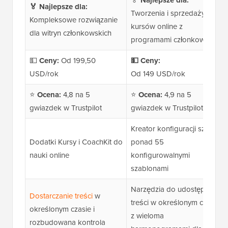
🏅
Najlepsze dla:
🏅
Najlepsze dla:
Tworzenia i sprzedaży
Kompleksowe rozwiązanie
kursów online z
dla witryn członkowskich
programami członkowskimi
💵
Ceny:
Od 199,50
💵
Ceny:
USD/rok
Od 149 USD/rok
⭐
Ocena:
4,8 na 5
⭐
Ocena:
4,9 na 5
gwiazdek w Trustpilot
gwiazdek w Trustpilot
Kreator konfiguracji szkoły z
Dodatki Kursy i CoachKit do
ponad 55
nauki online
konfigurowalnymi
szablonami
Narzędzia do udostępniania
Dostarczanie treści
w
treści w określonym czasie
określonym czasie i
z wieloma
rozbudowana kontrola