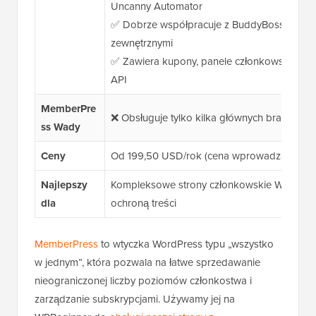
Uncanny Automator
✅ Dobrze współpracuje z BuddyBoss,
hosti
zewnętrznymi
✅ Zawiera kupony, panele członkowskie, po
API
MemberPre
❌ Obsługuje tylko kilka głównych bramek pł
ss
Wady
Ceny
Od 199,50 USD/rok (cena wprowadzająca)
Najlepszy
Kompleksowe strony członkowskie WordPress
dla
ochroną treści
MemberPress
to wtyczka WordPress typu „wszystko
w jednym”, która pozwala na łatwe sprzedawanie
nieograniczonej liczby poziomów członkostwa i
zarządzanie subskrypcjami. Używamy jej na