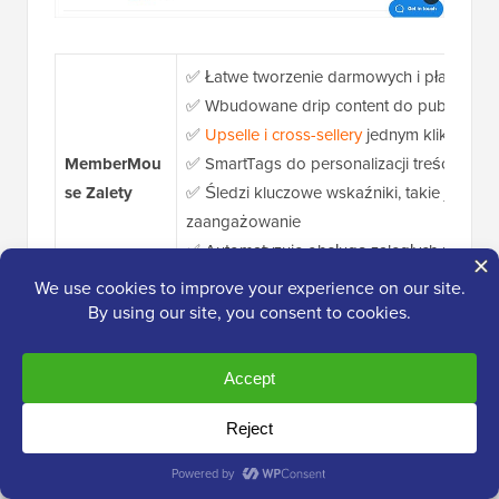
✅ Łatwe tworzenie darmowych i płatnych 
✅ Wbudowane drip content do publikowania
✅
Upselle i cross-sellery
jednym kliknięcie
MemberMou
✅ SmartTags do personalizacji treści bez 
se
Zalety
✅ Śledzi kluczowe wskaźniki, takie jak chur
zaangażowanie
✅ Automatyzuje obsługę zaległych płatnoś
✅ Wysyła powiadomienia członków na pods
❌ Ograniczone możliwości kontroli projektu 
MemberMou
Twojego motywu lub
niestandardowego C
se
Wady
❌ Brak darmowego planu do przetestowan
❌ Mniej opcji bramki płatności niż u niekt
Ceny
Od 199,50 $/rok