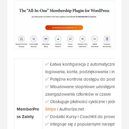
✅ Łatwa konfiguracja z automatycznie gene
logowania, konta, podziękowania i innymi
✅ Potężna kontrola dostępu do postów, stron
✅ Wbudowane stopniowe udostępnianie treśc
zaangażowania członków w czasie
✅ Obsługuje płatności cykliczne i jednoraz
MemberPre
Stripe
i Authorize.net
ss
Zalety
✅ Dodatki Kursy i CoachKit do prowadzeni
✅ Integruje się z popularnymi narzędziami, t