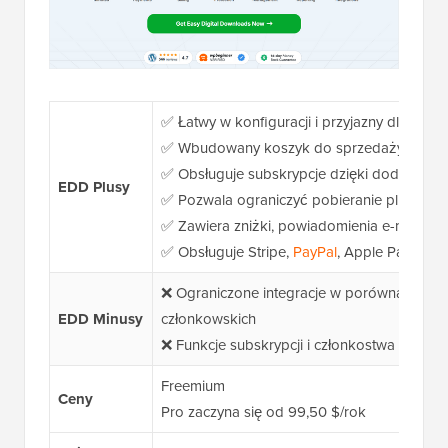
✅ Łatwy w konfiguracji i przyjazny dla pocz
✅ Wbudowany koszyk do sprzedaży wielu 
✅ Obsługuje subskrypcje dzięki dodatkowi
EDD
Plusy
✅ Pozwala ograniczyć pobieranie plików w
✅ Zawiera zniżki, powiadomienia e-mail i r
✅ Obsługuje Stripe,
PayPal
, Apple Pay, Goog
❌ Ograniczone integracje w porównaniu do 
EDD
Minusy
członkowskich
❌ Funkcje subskrypcji i członkostwa wymagaj
Freemium
Ceny
Pro zaczyna się od 99,50 $/rok