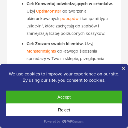
Cel: Konwertuj odwiedzających w członków.
Użyj
OptinMonster
do tworzenia
ukierunkowanych
popupów
i kampanii typu
„slide-in”, które zachęcają do zapisów i
zmniejszają liczbę porzuconych koszyków.
Cel: Zrozum swoich klientów.
Użyj
MonsterInsights
do łatwego śledzenia
sprzedaży w Twoim sklepie, przeglądania
najpopularniejszych produktów i zrozumienia,
jak ludzie znajdują Twoją witrynę.
Cel: Zwiększ ruch z Google.
Użyj
All in One
SEO
do optymalizacji stron produktów i
sklepu, aby uzyskać wyższą pozycję w
wynikach wyszukiwania.
Cel: Stwórz niestandardowy projekt sklepu.
Użyj
SeedProd
do tworzenia całkowicie