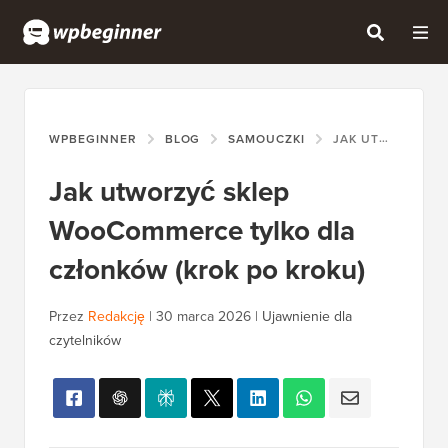
WPBEGINNER
BLOG
SAMOUCZKI
JAK UTWORZYĆ SKLEP WOOCOMMERCE TYLKO DLA CZŁONKÓW (KROK PO KROKU)
Jak utworzyć sklep
WooCommerce tylko dla
członków (krok po kroku)
Przez
Redakcję
|
30 marca 2026
|
Ujawnienie dla
czytelników