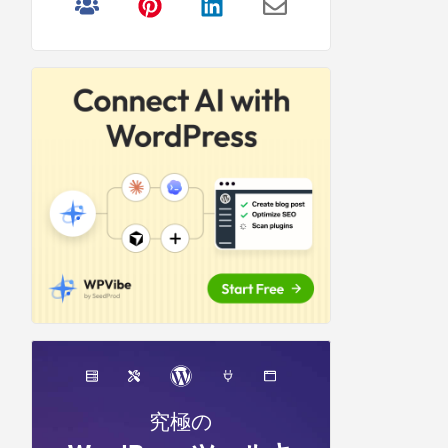
リ
サ
イ
ド
バ
ー
究極の