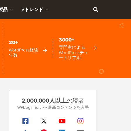
製品
#トレンド
3000+
20+
専門家による
WordPress経験
WordPressチュ
年数
ートリアル
プ
2,000,000人以上
の読者
ラ
WPBeginnerから最新コンテンツを入手
イ
マ