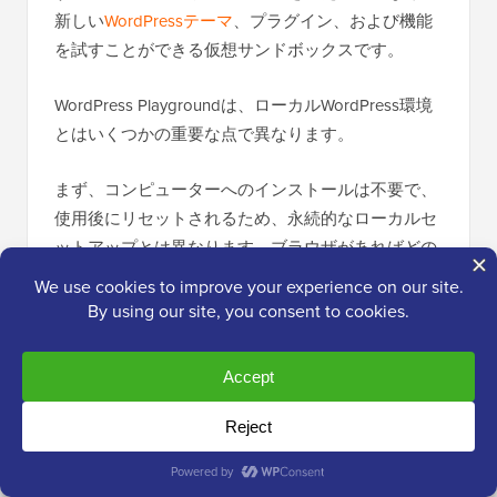
新しい
WordPressテーマ
、プラグイン、および機能
を試すことができる仮想サンドボックスです。
WordPress Playgroundは、ローカルWordPress環境
とはいくつかの重要な点で異なります。
まず、コンピューターへのインストールは不要で、
使用後にリセットされるため、永続的なローカルセ
ットアップとは異なります。ブラウザがあればどの
デバイスからでもアクセスできますが、ローカルイ
ンストールは1台のコンピューターに紐付けられま
す。
WordPress Playground は簡単なテストや学習に最適
ですが、Windows コンピューター上のローカル
WordPress 環境は、長期的な開発プロジェクトによ
り多くの柔軟性を提供します。