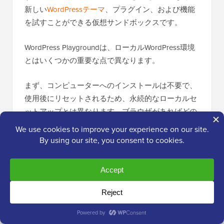
新しい
WordPressテーマ
、プラグイン、および機能
を試すことができる仮想サンドボックスです。
WordPress Playgroundは、ローカルWordPress環境
とはいくつかの重要な点で異なります。
まず、コンピューターへのインストールは不要で、
使用後にリセットされるため、永続的なローカルセ
ットアップとは異なります。ブラウザがあればどの
デバイスからでもアクセスできますが、ローカルイ
ンストールは1台のコンピューターに紐付けられま
す。
WordPress Playground は簡単なテストや学習に最適
ですが、Windows コンピューター上のローカル
WordPress 環境は、長期的な開発プロジェクトによ
り多くの柔軟性を提供します。