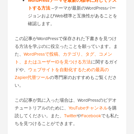
WordPressテーマを最新の標準に対してテス
トする方法
–テーマが最新のWordPressバー
ジョンおよびWeb標準と互換性があることを
確認します。
この記事がWordPressで保存された下書きを見つけ
る方法を学ぶのに役立ったことを願っています。ま
た、
WordPressで投稿、カテゴリ、タグ、コメン
ト、またはユーザーIDを見つける方法
に関するガイ
ドや、
ウェブサイトを自動化するための最高の
Zapier代替ツール
の専門家のおすすめもご覧くださ
い。
この記事が気に入った場合は、WordPressのビデオ
チュートリアルのために、
YouTubeチャンネル
を購
読してください。また、
Twitter
や
Facebook
でも私た
ちを見つけることができます。