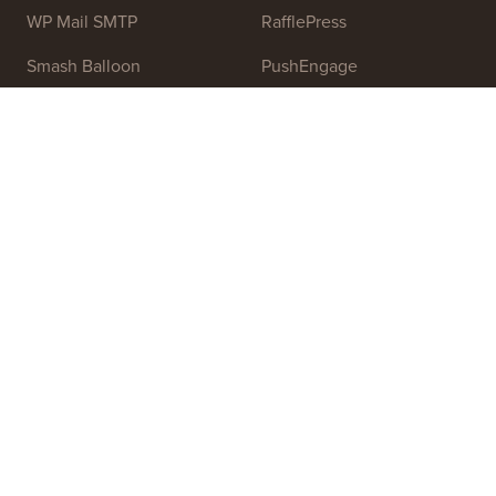
OptinMonster
Duplicator
WPForms
WP Simple Pay
All in One SEO
Easy Digital Downloads
MonsterInsights
SearchWP
WP Mail SMTP
RafflePress
Smash Balloon
PushEngage
SeedProd
WP Charitable
Nameboy
AffiliateWP