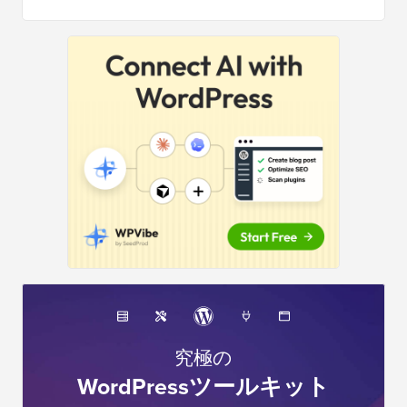
サ
イ
ド
バ
ー
究極の
WordPressツールキット