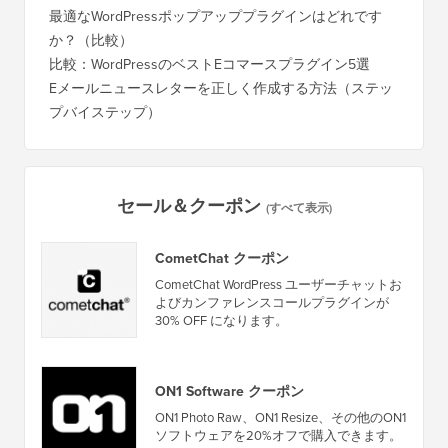
無料録画：初心者向けWordPressワークショップ
Blog
に）
最適なWordPressポップアッププラグインはどれです
か？（比較）
Wixか
バイス
比較：WordPressのベストEコマースプラグイン5選
Squa
Eメールニュースレターを正しく作成する方法（ステッ
プバイステップ）
ダウンタ
ーバー
セール＆クーポン
(すべて表示)
CometChat クーポン
CometChat WordPress ユーザーチャットお