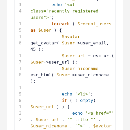
3
1
echo
'<ul 
4
class="recently-registered-
users">'
;
1
foreach
( 
$recent_users
5
as
$user
) {
1
$avatar
= 
6
get_avatar( 
$user
->user_email, 
45 );
1
$user_url
= esc_url( 
7
$user
->user_url );
1
$user_nicename
= 
8
esc_html( 
$user
->user_nicename 
);
1
9
2
echo
'<li>'
;
0
2
if
( ! 
empty
( 
1
$user_url
) ) {
2
echo
'<a href="'
2
. 
$user_url
. 
'" title="'
. 
$user_nicename
. 
'">'
. 
$avatar