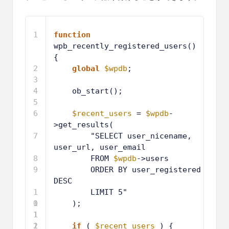
1
function
wpb_recently_registered_users() 
{
2
global
$wpdb
;
3
4
ob_start();
5
6
$recent_users
= 
$wpdb
-
>get_results(
7
"SELECT user_nicename, 
user_url, user_email
8
FROM 
$wpdb
->users
9
ORDER BY user_registered 
DESC
1
LIMIT 5"
0
1
);
1
1
2
1
if
( 
$recent_users
) {