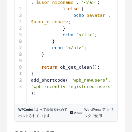
. 
$user_nicename
. 
'</a>'
;
2
} 
else
{
3
2
echo
$avatar
. 
4
$user_nicename
;
2
}
5
2
echo
'</li>'
;
6
2
}
7
2
echo
'</ul>'
;
8
2
}
9
3
0
3
return
ob_get_clean();
1
3
}
2
3
add_shortcode( 
'wpb_newusers'
, 
3
'wpb_recently_registered_users'
);
WordPressで1クリ
WPCode
によって愛情を込めて
ックで使用
ホストされています