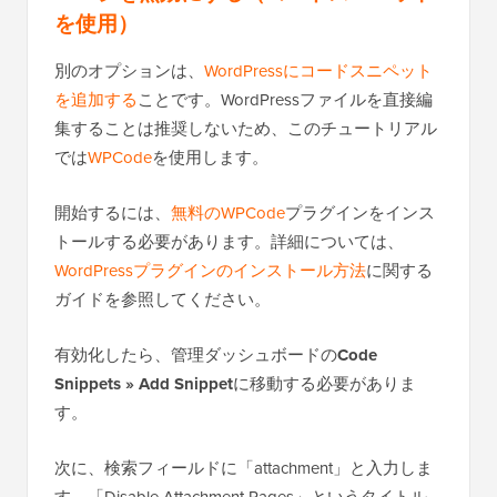
を使用）
別のオプションは、
WordPressにコードスニペット
を追加する
ことです。WordPressファイルを直接編
集することは推奨しないため、このチュートリアル
では
WPCode
を使用します。
開始するには、
無料のWPCode
プラグインをインス
トールする必要があります。詳細については、
WordPressプラグインのインストール方法
に関する
ガイドを参照してください。
有効化したら、管理ダッシュボードの
Code
Snippets » Add Snippet
に移動する必要がありま
す。
次に、検索フィールドに「attachment」と入力しま
す。「Disable Attachment Pages」というタイトル