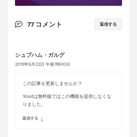
読
77 コメント
返信する
者
と
の
シュブハム・ガルグ
イ
2019年6月22日 午後7時00分
ン
タ
この記事を更新しませんか？
ラ
Yoastは無料版ではこの機能を提供しなくな
ク
りました。
シ
ョ
返信する
ン