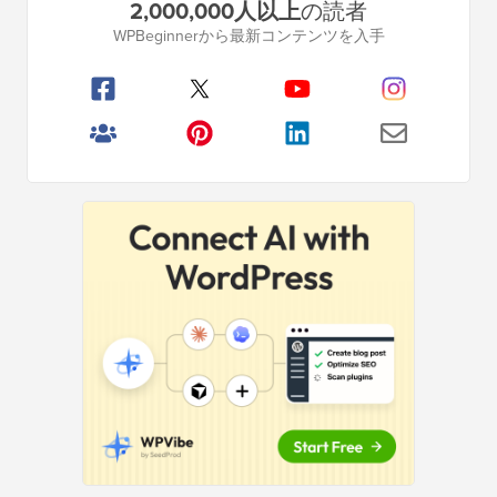
2,000,000人以上
の読者
ラ
WPBeginnerから最新コンテンツを入手
イ
マ
リ
サ
イ
ド
バ
ー