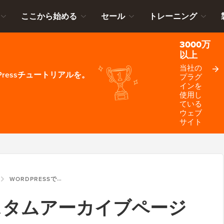
ここから始める
セール
トレーニング
3000万
以上
当社の
ressチュートリアルを。
プラグ
インを
使用し
ている
ウェブ
サイト
WORDPRESSでカスタムアーカイブページを作成する方法
でカスタムアーカイブページ