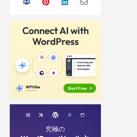
リ
サ
イ
ド
バ
ー
究極の