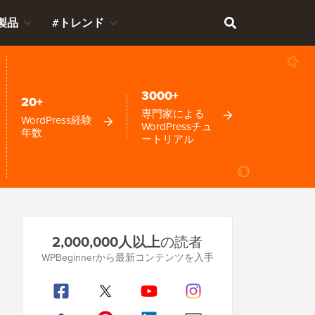
製品
#トレンド
3000+
20+
専門家による
WordPress経験
WordPressチュ
年数
ートリアル
プ
2,000,000人以上
の読者
ラ
WPBeginnerから最新コンテンツを入手
イ
マ