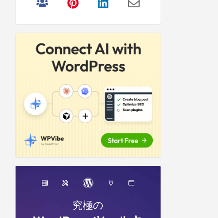
リ
サ
イ
ド
バ
ー
究極の