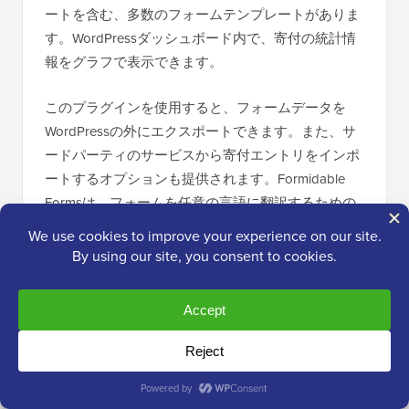
ートを含む、多数のフォームテンプレートがありま
す。WordPressダッシュボード内で、寄付の統計情
報をグラフで表示できます。
このプラグインを使用すると、フォームデータを
WordPressの外にエクスポートできます。また、サ
ードパーティのサービスから寄付エントリをインポ
ートするオプションも提供されます。Formidable
Formsは、フォームを任意の言語に翻訳するための
WPML翻訳プラグイン
と完全に互換性があります。
Formidable Formsは年間39.50ドルから利用できま
す。ただし、Stripe経由で寄付を受け付けるには、
少なくともPlusプランが必要で、年間99.50ドルか
かります。
9. Donorbox