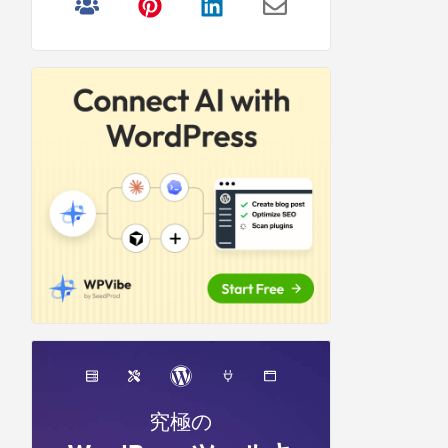
リ
サ
イ
ド
バ
ー
究極の