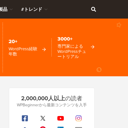
製品
#トレンド
3000+
20+
専門家による
WordPress経験
WordPressチュ
年数
ートリアル
プ
2,000,000人以上
の読者
ラ
WPBeginnerから最新コンテンツを入手
イ
マ