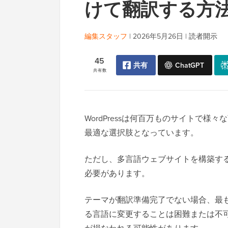
けて翻訳する方
編集スタッフ
|
2026年5月26日
|
読者開示
45
共有
ChatGPT
共有数
WordPressは何百万ものサイトで
最適な選択肢となっています。
ただし、多言語ウェブサイトを構築す
必要があります。
テーマが翻訳準備完了でない場合、最
る言語に変更することは困難または不