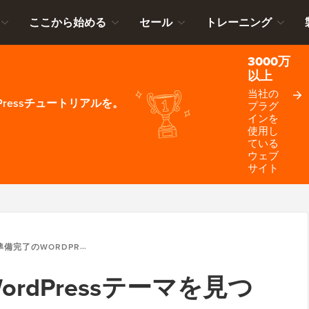
ここから始める
セール
トレーニング
3000万
以上
当社の
ressチュートリアルを。
プラグ
インを
使用し
ている
ウェブ
サイト
のWORDPRESSテーマを見つけて翻訳する方法
rdPressテーマを見つ