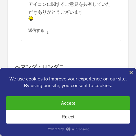
アイコンに関するご意見を共有していた
だきありがとうございます
返信する
ヘマング・リンダニ
2015年11月16日 午前10:52
素晴らしい記事です。コンテンツが期待を満
たしていれば、ユーザーはウェブサイトに滞
在します。ウェブサイトを最新の状態に保つ
のに役立つCMSを使用することは重要で
す。WordPressは、ウェブサイト全体を管理
するための簡単なインターフェースを備えた