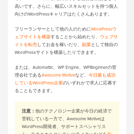
高いです。さらに、幅広いスキルセットを持つ個人
向けのWordPressキャリアはたくさんあります。
フリーランサーとして他の人のために
WordPressウ
ェブサイトを構築
することから始めたり、
ウェブサ
イトを転売
してお金を稼いだり、
副業
として独自の
WordPressサイトを構築したりできます。
または、Automattic、WP Engine、WPBeginnerの管
理会社である
Awesome Motive
など、
今日最も成功
しているWordPress企業
のいずれかで求人に応募す
ることもできます。
注意：
他のテクノロジー企業が今日の経済で
苦戦している一方で、Awesome Motiveは
WordPress開発者、サポートスペシャリス