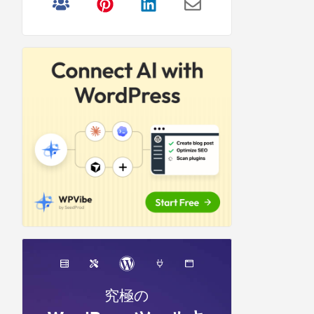
リ
サ
イ
ド
バ
ー
究極の