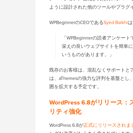
ように設計された他のツールやプラグ
WPBeginnerのCEOである
Syed Balkhi
は
「WPBeginnerの読者アン
栄えの良いウェブサイトを簡単に作
いうものがあります。」
既存のお客様は、混乱なくサポートとアッ
は、aThemesの強力な評判を基盤
囲を拡大する予定です。
WordPress 6.8がリ
リティ強化
WordPress 6.8が
正式にリリースされま