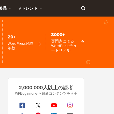
製品
#トレンド
3000+
20+
専門家による
WordPress経験
WordPressチュ
年数
ートリアル
プ
2,000,000人以上
の読者
ラ
WPBeginnerから最新コンテンツを入手
イ
マ