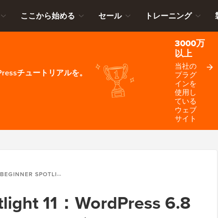
ここから始める
セール
トレーニング
3000万
以上
当社の
ressチュートリアルを。
プラグ
インを
使用し
ている
ウェブ
サイト
R SPOTLIGHT 11：WORDPRESS 6.8のローンチ、コアリリース変更、および主要プラグインのハイライト
light 11：WordPress 6.8