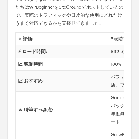
たちはWPBeginnerをSiteGroundでホストしているの
で、実際のトラフィックや日常的な使用にどれだけ
うまく対応できるかを直接見てきました。
⭐ 評価:
5段階中5
⚡ ロード時間:
592 ミリ秒
📈 稼働時間:
100%
パフォーマン
📈 おすすめ:
店、ブロガー
Google C
バックアップ
🔥 特筆すべき点:
年度無料ドメ
ート
GrowBig