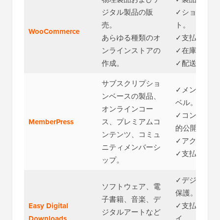
ジタル製品の販
✓ショッピン
売。
ト。
WooCommerce
あらゆる種類のオ
✓支払い処理
ンラインストアの
✓在庫。
作成。
✓配送。
サブスクリプショ
✓メンバーシ
ンベースの製品、
ベル。
オンラインコー
✓コンテンツ
MemberPress
ス、プレミアムコ
的公開。
ンテンツ、コミュ
✓アクセスル
ニティメンバーシ
✓支払い統合
ップ。
✓デジタルフ
ソフトウェア、電
保護。
子書籍、音楽、デ
Easy Digital
✓支払いゲー
ジタルアートなど
Downloads
イ。