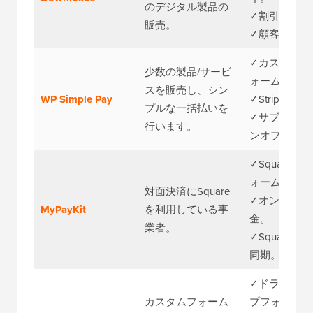
のデジタル製品の
✓割引コード
販売。
✓顧客管理。
✓カスタム支
少数の製品/サービ
ォーム。
スを販売し、シン
WP Simple Pay
✓Stripe連携
プルな一括払いを
✓サブスクリ
行います。
ンオプション
✓Square支
ォーム。
対面決済にSquare
✓オンライン
MyPayKit
を利用している事
金。
業者。
✓Square P
同期。
✓ドラッグ＆
カスタムフォーム
プフォームビ