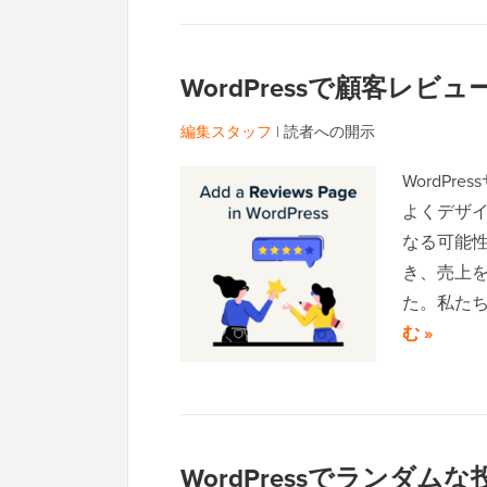
WordPressで顧客レ
編集スタッフ
|
読者への開示
WordP
よくデザ
なる可能
き、売上
た。私た
む »
WordPressでランダ