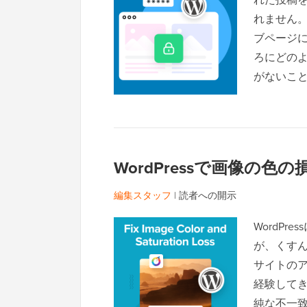
れません。
ブページ
ろにどの
がないこ
WordPressで画像の
編集スタッフ
|
読者への開示
WordP
が、くす
サイトの
経験して
純な不一