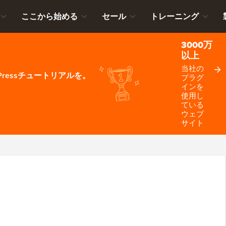
ここから始める
セール
トレーニング
3000万
以上
当社の
ressチュートリアルを。
プラグ
インを
使用し
ている
ウェブ
サイト