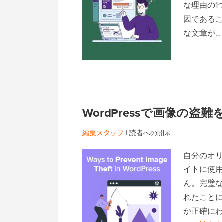
な理由の
因であるこ
な文章が
WordPressで画像の盗
編集スタッフ
|
読者への開示
自分のオ
イトに使
ん。完璧
れたこと
か正確にわ