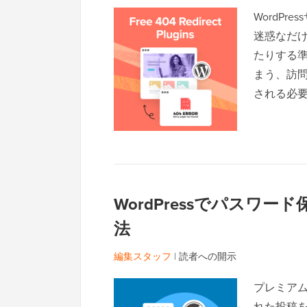
WordPr
迷惑なだ
たりする
まう、訪
される必
WordPressでパスワ
法
編集スタッフ
|
読者への開示
プレミア
れた投稿