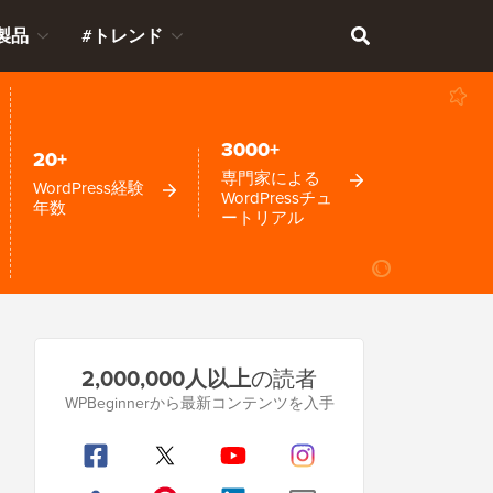
製品
#トレンド
3000+
20+
専門家による
WordPress経験
WordPressチュ
年数
ートリアル
プ
2,000,000人以上
の読者
ラ
WPBeginnerから最新コンテンツを入手
イ
マ