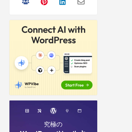
リ
サ
イ
ド
バ
ー
究極の