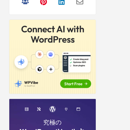
リ
サ
イ
ド
バ
ー
究極の