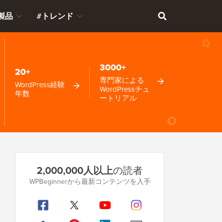
製品
#トレンド
3000+
20+
専門家による
WordPress経験
WordPressチュ
年数
ートリアル
プ
2,000,000人以上
の読者
ラ
WPBeginnerから最新コンテンツを入手
イ
マ