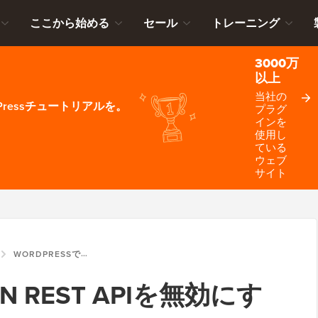
ここから始める
セール
トレーニング
3000万
以上
当社の
ressチュートリアルを。
プラグ
インを
使用し
ている
ウェブ
サイト
WORDPRESSでJSON REST APIを無効にする方法
ON REST APIを無効にす