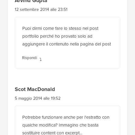
si può aggiungere testo predefinito dell'editor
ai post/pagine esistenti? Ad esempio, se
clicco sul pulsante 'aggiorna' post. Questo
codice non consente di aggiungere
automaticamente questo contenuto ai vecchi
post.
Rispondi
Arvind Gupta
12 settembre 2014 alle 23:51
Puoi dirmi come fare lo stesso nel post
portfolio perché ho provato solo ad
aggiungere il contenuto nella pagina del post