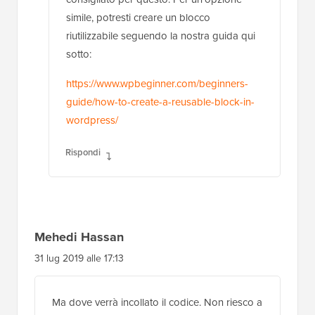
predefinito sia una tabella con righe e
colonne sull'Editor
Rispondi
Supporto WPBeginner
AMMINISTRATORE
4 mar 2022 alle 10:19
Al momento non abbiamo un metodo
consigliato per questo. Per un'opzione
simile, potresti creare un blocco
riutilizzabile seguendo la nostra guida qui
sotto:
https://www.wpbeginner.com/beginners-
guide/how-to-create-a-reusable-block-in-