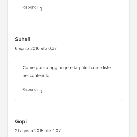
Krishna
26 aprile 2016 alle 6:39
Potresti aiutarmi dicendomi come fare...
quando l'amministratore aggiunge una nuova
immagine di prodotto nei media e clicca sul
pulsante inserisci prodotto, l'immagine
caricata dovrebbe essere aggiunta sotto
forma di shortcode nell'editor dei post.
Rispondi
Suhail