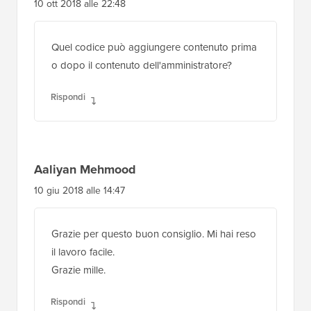
Stiamo esaminando diversi articoli per la
compatibilità con Gutenberg/Block editor.
Ci assicureremo di dare un'occhiata anche
a questo
Rispondi
tuấn
10 ott 2018 alle 22:48
Quel codice può aggiungere contenuto prima
o dopo il contenuto dell'amministratore?
Rispondi