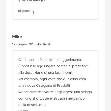
add_filter( ‘default_content’,
‘custom_editor_content’ );
function custom_editor_content( $content ) {
global $current_screen;
if ( $current_screen->post_type == ‘download’)
{
$content = ‘CONTENUTO PER TIPO DI POST
PERSONALIZZATO’;
}
return $content;
}
grazie in anticipo
Rispondi
Mike