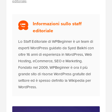
Come avviare un podcast (e renderlo
di successo) nel 2026
Divulgazione:
Il nostro contenuto è supportato dai
lettori. Ciò significa che se fai clic su alcuni dei nostri
link, potremmo guadagnare una commissione. Vedi
come è finanziato WPBeginner
, perché è importante e
come puoi supportarci. Ecco il nostro
processo
editoriale
.
Informazioni sullo staff
editoriale