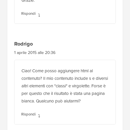
12 giugno 2015 alle 14:01
Ciao, questo è un ottimo suggerimento.
È possibile aggiungere contenuti predefiniti
alla descrizione di una tassonomia.
Ad esempio, ogni volta che qualcuno crea
una nuova Categoria di Prodotti
Woocommerce, vorrei aggiungere una stringa
con uno shortcode e istruzioni nel campo
della descrizione.
Grazie.
Rispondi
Rodrigo