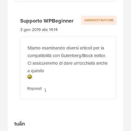
John M Brooks
6 dic 2018 alle 23:09
C'è qualche possibilità che questo venga
aggiornato per Gutenberg? Così com'è,
attualmente aggiunge il contenuto a un blocco
"editor classico".
In ogni caso, apprezzo questo post. Grazie.
Rispondi
Supporto WPBeginner
AMMINISTRATORE
3 gen 2019 alle 14:14