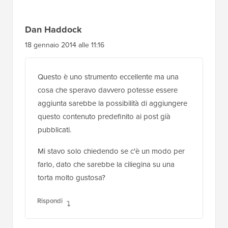
22 febbraio 2014 alle 3:38
grazie! ma sono un vero principiante con
queste cose di codice... dove nel file php
devo mettere il codice? ci sono così tante
sezioni al suo interno, fa differenza?
grazie ancora!
Rispondi
Dan Haddock
18 gennaio 2014 alle 11:16
Questo è uno strumento eccellente ma una