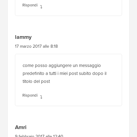
grazie per il post ma voglio un po' di più, tipo
voglio aggiungere contenuti di codice come
un piccolo codice che posso usare in tutti i
post e posso modificare alcuni dei suoi valori
per ogni post, tipo voglio del testo in
grassetto, del testo colorato, un codice
embeddato di YouTube dove posso solo
cambiare il link del video... per favore aiutami
presto con il processo
Rispondi
lammy
17 marzo 2017 alle 8:18