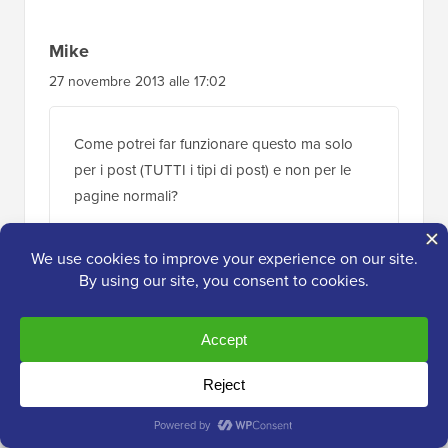
cosa che speravo davvero potesse essere
aggiunta sarebbe la possibilità di aggiungere
questo contenuto predefinito ai post già
pubblicati.
Mi stavo solo chiedendo se c'è un modo per
farlo, dato che sarebbe la ciliegina su una
torta molto gustosa?
Rispondi
Mike
27 novembre 2013 alle 17:02
Come potrei far funzionare questo ma solo