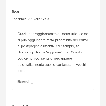
1 aprile 2015 alle 20:36
Ciao! Come posso aggiungere html al
contenuto? Il mio contenuto include s e diversi
altri elementi con "classi" e virgolette. Forse è
per questo che il risultato è stata una pagina
bianca. Qualcuno può aiutarmi?
Rispondi
Ron
3 febbraio 2015 alle 12:53
Grazie per l'aggiornamento, molto utile. Come