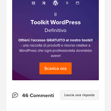
Lo Staff Editoriale di WPBeginner è un team di
esperti WordPress guidato da Syed Balkhi con
oltre 16 anni di esperienza in WordPress, Web
Hosting, eCommerce, SEO e Marketing.
Fondato nel 2009, WPBeginner è ora il più
grande sito di risorse WordPress gratuite del
settore ed è spesso definito la Wikipedia per
WordPress.
Il
Toolkit WordPress
Definitivo