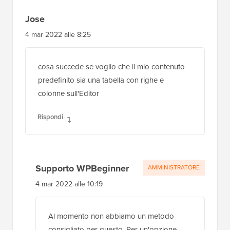
Ottieni l'accesso GRATUITO al nostro toolkit
- una raccolta di prodotti e risorse relative a
WordPress che ogni professionista dovrebbe
avere!
Scarica ora
Interazioni
46 Commenti
Lascia una risposta
del
lettore
Jose
4 mar 2022 alle 8:25
cosa succede se voglio che il mio contenuto