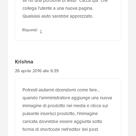
Grant Skinner
20 settembre 2016 alle 14:29
Ho usato il codice che mi hai dato nella prima
istanza e funziona benissimo, grazie.
D – Come faccio ad aggiungere collegamenti
ipertestuali su determinate parole, ad esempio
se ho una porzione di testo "Clicca qui" che
collega l'utente a una nuova pagina.
Qualsiasi aiuto sarebbe apprezzato.
Rispondi