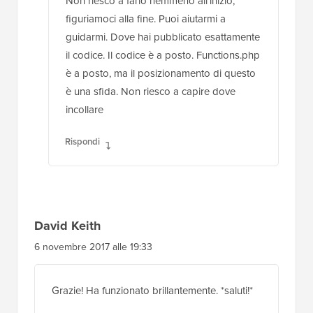
come posso fare in modo che appaia alla fine
di ogni post invece che all'inizio
Rispondi
Jack
8 maggio 2018 alle 13:43
Non riesco a farlo nemmeno all'inizio,
figuriamoci alla fine. Puoi aiutarmi a
guidarmi. Dove hai pubblicato esattamente
il codice. Il codice è a posto. Functions.php
è a posto, ma il posizionamento di questo
è una sfida. Non riesco a capire dove