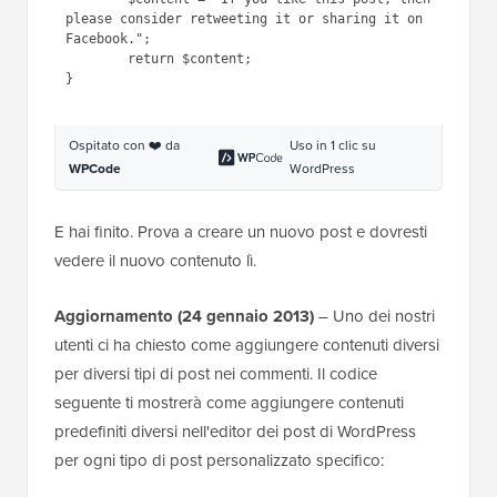
2
function
my_editor_content( 
$content
) {
3
$content
= 
"If you like this 
post, then please consider 
retweeting it or sharing it on 
Facebook."
;
4
return
$content
;
5
}
Ospitato con ❤️ da
Uso in 1 clic su
WPCode
WordPress
E hai finito. Prova a creare un nuovo post e dovresti
vedere il nuovo contenuto lì.
Aggiornamento (24 gennaio 2013)
– Uno dei nostri
utenti ci ha chiesto come aggiungere contenuti diversi
per diversi tipi di post nei commenti. Il codice