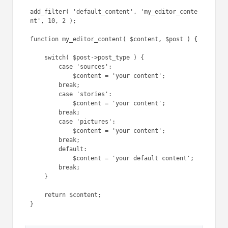
seguente ti mostrerà come aggiungere contenuti
predefiniti diversi nell'editor dei post di WordPress
per ogni tipo di post personalizzato specifico:
1
add_filter( 
'default_content'
, 
'my_editor_content'
, 10, 2 );
2
3
function
my_editor_content( 
$content
, 
$post
) {
4
5
switch
( 
$post
->post_type ) {
6
case
'sources'
:
7
$content
= 
'your 
content'
;
8
break
;
9
case
'stories'
:
1
$content
= 
'your 
0
content'
;
1
break
;